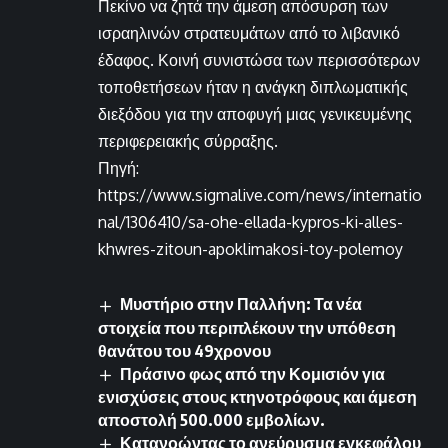
Πεκίνο να ζητά την άμεση απόσυρση των
ισραηλινών στρατευμάτων από το λιβανικό
έδαφος. Κοινή συνιστώσα των περισσότερων
τοποθετήσεων ήταν η ανάγκη διπλωματικής
διεξόδου για την αποφυγή μιας γενικευμένης
περιφερειακής σύρραξης.
Πηγή:
https://www.sigmalive.com/news/internatio
nal/1306410/sa-ohe-ellada-kypros-ki-alles-
khwres-zitoun-apoklimakosi-toy-polemoy
Μυστήριο στην Παλλήνη: Τα νέα
στοιχεία που περιπλέκουν την υπόθεση
θανάτου του 49χρονου
Πράσινο φως από την Κομισιόν για
ενισχύσεις στους κτηνοτρόφους και άμεση
αποστολή 500.000 εμβολίων.
Κατανοώντας το ανεύρυσμα εγκεφάλου