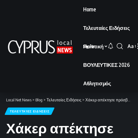
Home
Τελευταίες Ειδήσεις
Πολιτική
Aa
Sign In
Font
Resi
ΒΟΥΛΕΥΤΙΚΕΣ 2026
Αθλητισμός
Local Net News
>
Blog
>
Τελευταίες Ειδήσεις
>
Χάκερ απέκτησε πρόσβαση στα απόρρητα αρχεία του FBI για την υπόθεση Έπσταϊν.
ΤΕΛΕΥΤΑΊΕΣ ΕΙΔΉΣΕΙΣ
Χάκερ απέκτησε