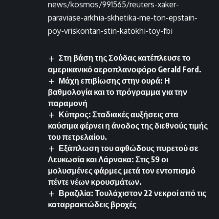
news/kosmos/991565/reuters-xaker-
paraviase-arkhia-skhetika-me-ton-epstain-
poy-vriskontan-stin-katokhi-toy-fbi
Στη βάση της Σούδας κατέπλευσε το
αμερικανικό αεροπλανοφόρο Gerald Ford.
Μάχη επιβίωσης στην ουρά: Η
βαθμολογία και το πρόγραμμα για την
παραμονή
Κύπρος: Σταδιακές αυξήσεις στα
καύσιμα φέρνει η άνοδος της διεθνούς τιμής
του πετρελαίου.
Εξάπλωση του αφθώδους πυρετού σε
Λευκωσία και Λάρνακα: Στις 59 οι
μολυσμένες φάρμες μετά τον εντοπισμό
πέντε νέων κρουσμάτων.
Βραζιλία: Τουλάχιστον 22 νεκροί από τις
καταρρακτώδεις βροχές