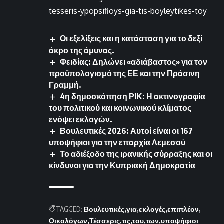
tesseris-ypopsifioys-gia-tis-boyleytikes-toy
Οι εξελίξεις και η κατάσταση για το δεξί
άκρο της άμυνας.
Φειδίας: Δηλώνει «αδιάβαστος» για τον
προϋπολογισμό της ΕΕ και την Πράσινη
Γραμμή.
4η δημοσκόπηση ΡΙΚ: Η ακτινογραφία
του πολιτικού και κοινωνικού κλίματος
ενόψει εκλογών.
Βουλευτικές 2026: Αυτοί είναι οι 167
υποψήφιοι για την επαρχία Λεμεσού
Το αδιέξοδο της ιρανικής σύρραξης και οι
κίνδυνοι για την Κυπριακή Δημοκρατία
TAGGED:
Βουλευτικές
για
εκλογές
επιπλέον
Οικολόγων
Τέσσερις
τις
του
των
υποψήφιοι