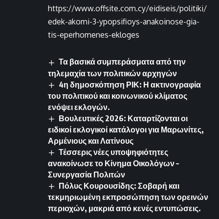
https://www.offsite.com.cy/eidiseis/politiki/
edek-akomi-3-ypopsifioys-anakoinose-gia-
tis-eperhomenes-ekloges
Τα βασικά συμπεράσματα από την
τηλεμαχία των πολιτικών αρχηγών
4η δημοσκόπηση ΡΙΚ: Η ακτινογραφία
του πολιτικού και κοινωνικού κλίματος
ενόψει εκλογών.
Βουλευτικές 2026: Καταρτίζονται οι
ειδικοί εκλογικοί κατάλογοι για Μαρωνίτες,
Αρμένιους και Λατίνους
Τέσσερις νέες υποψηφιότητες
ανακοίνωσε το Κίνημα Οικολόγων –
Συνεργασία Πολιτών
Πόλυς Κουρουσίδης: Σοβαρή και
τεκμηριωμένη εκπροσώπηση των ορεινών
περιοχών, μακριά από κενές εντυπώσεις.