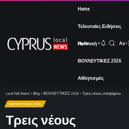
Home
Τελευταίες Ειδήσεις
Πολιτική
Aa
Sign In
Font
Resi
ΒΟΥΛΕΥΤΙΚΕΣ 2026
Αθλητισμός
Local Net News
>
Blog
>
ΒΟΥΛΕΥΤΙΚΕΣ 2026
>
Τρεις νέους υποψήφιους για τις επικείμενες εκλογές ανακοίνωσε η ΕΔΕΚ.
ΒΟΥΛΕΥΤΙΚΕΣ 2026
Τρεις νέους