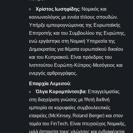
Χρίστος Ιωσηφίδης:
Νομικός και
κοινωνιολόγος με εννέα τίτλους σπουδών.
Υπήρξε εμπειρογνώμονας της Ευρωπαϊκής
Επιτροπής και του Συμβουλίου της Ευρώπης,
ενώ εργάστηκε στη Νομική Υπηρεσία της
Δημοκρατίας για θέματα ευρωπαϊκού δικαίου
και του Κυπριακού. Είναι πρόεδρος του
Ινστιτούτου Ευρώπη-Κύπρος-Μεσόγειος και
ενεργός αρθρογράφος.
Επαρχία Λεμεσού:
Όλγα Κορομπίντσεβα:
Επαγγελματίας
στη διαχείριση γνώσης με 19ετή διεθνή
εμπειρία σε κορυφαίες συμβουλευτικές
εταιρείες (McKinsey, Roland Berger) και στον
τομέα του FinTech. Είναι πτυχιούχος Νομικής,
μιλά άπταιστα τρεις γλώσσες και ενδιαφέρεται