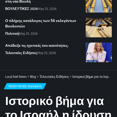
στη νέα Βουλή
ΒΟΥΛΕΥΤΙΚΕΣ 2026
May 25, 2026
Ο πλήρης κατάλογος των 56 εκλεγέντων
Βουλευτών
Πολιτική
May 25, 2026
Απέδειξε τις ηγετικές του ικανότητες.
Τελευταίες Ειδήσεις
May 25, 2026
Local Net News
>
Blog
>
Τελευταίες Ειδήσεις
>
Ιστορικό βήμα για το Ισραήλ η ίδρυση Κέντρου Θαλάσσιας Κυβερνοασφάλειας
ΤΕΛΕΥΤΑΊΕΣ ΕΙΔΉΣΕΙΣ
Ιστορικό βήμα για
το Ισραήλ η ίδρυση