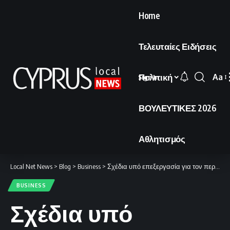
Home
Τελευταίες Ειδήσεις
Πολιτική
Aa
Sign In
Font
Resi
ΒΟΥΛΕΥΤΙΚΕΣ 2026
Αθλητισμός
Local Net News
>
Blog
>
Business
>
Σχέδια υπό επεξεργασία για τον περιορισμό των συνεπειών του πολέμου
BUSINESS
Σχέδια υπό