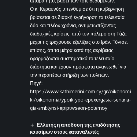
απαραίτητο, βάσει των τότε δεδομένων.
Ο κ. Κεραυνός υπενθύμισε ότι η κυβέρνηση
βρίσκεται σε διαρκή εγρήγορση τα τελευταία
δύο και πλέον χρόνια, αντιμετωπίζοντας
διαδοχικές κρίσεις, από τον πόλεμο στη Γάζα
μέχρι τις τρέχουσες εξελίξεις στο Ιράν. Τόνισε,
επίσης, ότι τα μέτρα κατά της ακρίβειας
εφαρμόζονται συστηματικά το τελευταίο
διάστημα και έχουν πρόσφατα ανανεωθεί για
την περαιτέρω στήριξη των πολιτών.
Πηγή:
https://www.kathimerini.com.cy/gr/oikonomi
ki/oikonomia/ypoik-ypo-epexergasia-senaria-
gia-amblynsi-epiptwseon-polemoy
Ελλιπής η απόδοση της επιδότησης
καυσίμων στους καταναλωτές