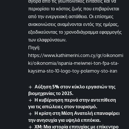
αγορά από τις γεωπολιτικές εντάσεις και να
περιορίσει το κόστος ζωής που επιβαρύνεται
από την ενεργειακή αστάθεια. Οι επίσημες
ανακοινώσεις αναμένονται εντός της ημέρας,
εξειδικεύοντας το χρονοδιάγραμμα εφαρμογής
των ελαφρύνσεων.
Πηγή:
https://www.kathimerini.com.cy/gr/oikonomi
ki/oikonomia/ispania-meiwnei-ton-fpa-sta-
kaysima-sto-10-logo-toy-polemoy-sto-iran
Αύξηση 5% στον κύκλο εργασιών της
βιομηχανίας το 2025.
Η κυβέρνηση περνά στην αντεπίθεση
για τις απώλειες στον τουρισμό.
Η κρίση στη Μέση Ανατολή επαναφέρει
την ανησυχία για υψηλά επιτόκια.
XM: Μια ιστορία επιτυχίας με επίκεντρο