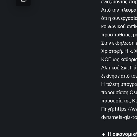
ενισχύοντας παρ
Από την πλευρά 
ότι η συνεργασί
κοινωνικού αντί
προσπάθειας, με
Στην εκδήλωση έ
Χριστοφή. Η κ. 
ΚΟΕ ως καθοριστ
Αλπικού Σκι, Γι
ξεκίνησε από τ
Η τελετή υπογρα
παρουσίαση Ολυμ
παρουσία της Κ
Πηγή: https://w
dynameis-gia-to
Η οικονομική