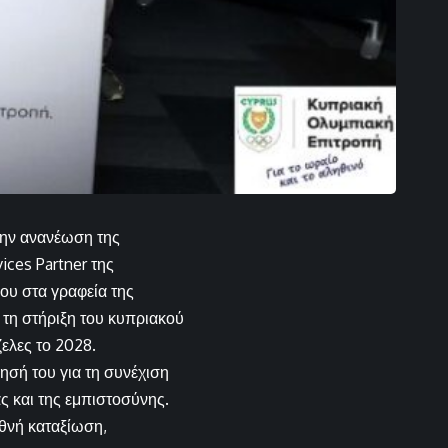
την ανανέωση της
ices Partner της
υ στα γραφεία της
 τη στήριξη του κυπριακού
ελες το 2028.
σή του για τη συνέχιση
ας και της εμπιστοσύνης.
εθνή καταξίωση,