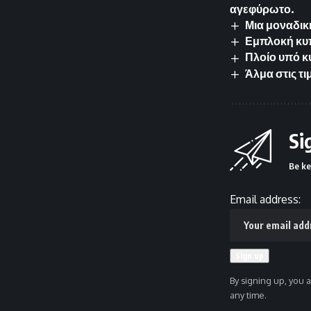
αγεφύρωτο.
Μια μοναδικ
Εμπλοκή κυπ
Πλοίο υπό κ
Άλμα στις τ
Si
Be ke
Email address:
By signing up, you 
any time.