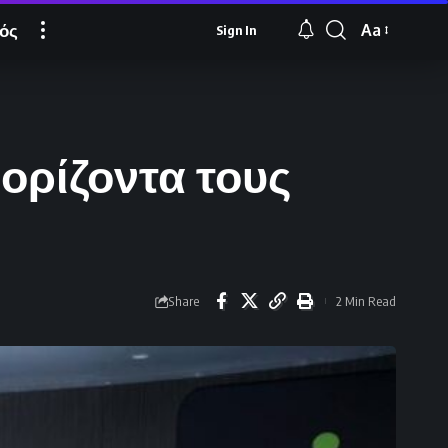
ός
Aa
Sign In
Font
Resizer
 ορίζοντα τους
Share
2 Min Read