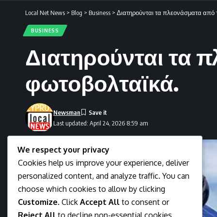
Local Net News
>
Blog
>
Business
>
Διατηρούνται τα πλεονάσματα από 
BUSINESS
Διατηρούνται τα π
φωτοβολταϊκά.
Newsman
Last updated: April 24, 2026 8:59 am
We respect your privacy
Cookies help us improve your experience, deliver
personalized content, and analyze traffic. You can
choose which cookies to allow by clicking
Customize
. Click
Accept All
to consent or
Reject All
to decline non-essential cookies.