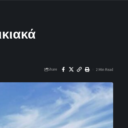
ικιακά
Share
2 Min Read