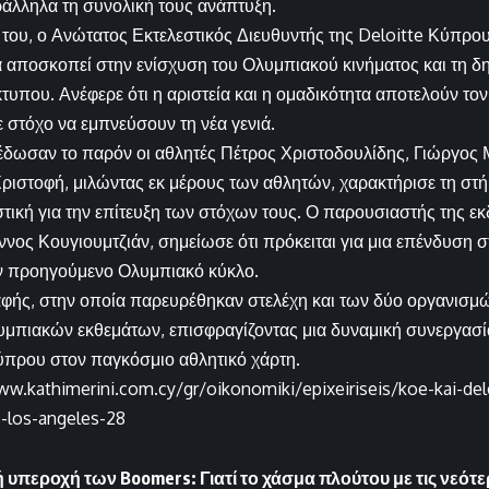
άλληλα τη συνολική τους ανάπτυξη.
του, ο Ανώτατος Εκτελεστικός Διευθυντής της Deloitte Κύπρου,
α αποσκοπεί στην ενίσχυση του Ολυμπιακού κινήματος και τη δη
κτυπου. Ανέφερε ότι η αριστεία και η ομαδικότητα αποτελούν το
 στόχο να εμπνεύσουν τη νέα γενιά.
δωσαν το παρόν οι αθλητές Πέτρος Χριστοδουλίδης, Γιώργος Μ
Χριστοφή, μιλώντας εκ μέρους των αθλητών, χαρακτήρισε τη στήρ
ική για την επίτευξη των στόχων τους. Ο παρουσιαστής της ε
άννος Κουγιουμτζιάν, σημείωσε ότι πρόκειται για μια επένδυση
ον προηγούμενο Ολυμπιακό κύκλο.
φής, στην οποία παρευρέθηκαν στελέχη και των δύο οργανισμ
πιακών εκθεμάτων, επισφραγίζοντας μια δυναμική συνεργασία
ύπρου στον παγκόσμιο αθλητικό χάρτη.
ww.kathimerini.com.cy/gr/oikonomiki/epixeiriseis/koe-kai-de
-los-angeles-28
 υπεροχή των Boomers: Γιατί το χάσμα πλούτου με τις νεότε