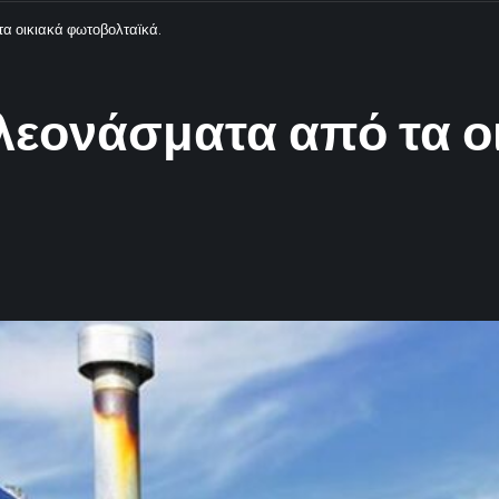
τα οικιακά φωτοβολταϊκά.
λεονάσματα από τα ο