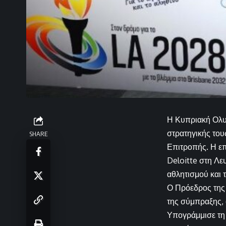
Η Κυπριακή Ολυ
στρατηγικής τους
SHARE
Επιτροπής. Η ε
Deloitte στη Λε
αθλητισμού και 
Ο Πρόεδρος της 
της σύμπραξης, σ
Υπογράμμισε τη 