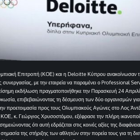
μπιακή Επιτροπή (ΚΟΕ) και η Deloitte Κύπρου ανακοίνωσαν 
 συνεργασίας, με την εταιρεία να παραμένει ο Professional Serv
πίσημη εκδήλωση πραγματοποιήθηκε την Παρασκευή 24 Απριλίο
υκωσία, επιβεβαιώνοντας τη δέσμευση των δύο οργανισμών για
την προετοιμασία προς τους Ολυμπιακούς Αγώνες στο Λος Άντζ
ΚΟΕ, κ. Γεώργιος Χρυσοστόμου, εξέφρασε την πλήρη ικανοποίη
ημειώνοντας ότι αυτή εδράζεται στις κοινές αξίες της διαφάνει
σημασία της στήριξης των αθλητών στην πορεία τους για τη δι