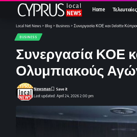
Home
Τελευταίες
Local Net News
>
Blog
>
Business
>
Συνεργασία ΚΟΕ και Deloitte Κύπρου
BUSINESS
Συνεργασία ΚΟΕ κα
Ολυμπιακούς Αγώνε
Newsman
Last updated: April 24, 2026 2:00 pm