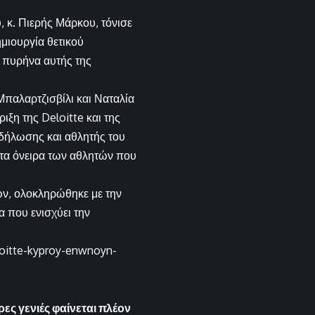
 κ. Πιερής Μάρκου, τόνισε
μιουργία θετικού
ν πυρήνα αυτής της
παλαρτζισβίλι και Ναταλία
ιξη της Deloitte και της
κδήλωσης και αθλητής του
 στα όνειρα των αθλητών που
ών, ολοκληρώθηκε με την
 που ενισχύει την
loitte-kyproy-enwnoyn-
ρες γενιές φαίνεται πλέον