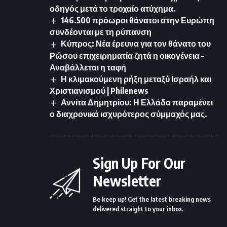
οδηγός μετά το τροχαίο ατύχημα.
146.500 πρόωροι θάνατοι στην Ευρώπη
συνδέονται με τη ρύπανση
Κύπρος: Νέα έρευνα για τον θάνατο του
Ρώσου επιχειρηματία ζητά η οικογένεια –
Αναβάλλεται η ταφή
Η κλιμακούμενη ρήξη μεταξύ Ισραήλ και
Χριστιανισμού | Philenews
Αννίτα Δημητρίου: Η Ελλάδα παραμένει
ο διαχρονικά ισχυρότερος σύμμαχός μας.
Sign Up For Our
Newsletter
Be keep up! Get the latest breaking news
delivered straight to your inbox.