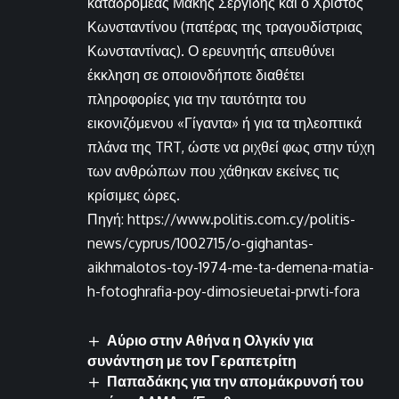
καταδρομέας Μάκης Σεργίδης και ο Χρίστος
Κωνσταντίνου (πατέρας της τραγουδίστριας
Κωνσταντίνας). Ο ερευνητής απευθύνει
έκκληση σε οποιονδήποτε διαθέτει
πληροφορίες για την ταυτότητα του
εικονιζόμενου «Γίγαντα» ή για τα τηλεοπτικά
πλάνα της TRT, ώστε να ριχθεί φως στην τύχη
των ανθρώπων που χάθηκαν εκείνες τις
κρίσιμες ώρες.
Πηγή: https://www.politis.com.cy/politis-
news/cyprus/1002715/o-gighantas-
aikhmalotos-toy-1974-me-ta-demena-matia-
h-fotoghrafia-poy-dimosieuetai-prwti-fora
Αύριο στην Αθήνα η Ολγκίν για
συνάντηση με τον Γεραπετρίτη
Παπαδάκης για την απομάκρυνσή του