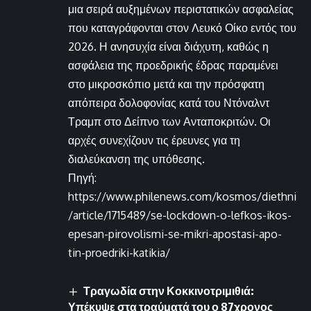
μια σειρά αυξημένων περιστατικών ασφαλείας
που καταγράφονται στον Λευκό Οίκο εντός του
2026. Η ανησυχία είναι διάχυτη, καθώς η
ασφάλεια της προεδρικής έδρας παραμένει
στο μικροσκόπιο μετά και την πρόσφατη
απόπειρα δολοφονίας κατά του Ντόναλντ
Τραμπ στο Δείπνο των Ανταποκριτών. Οι
αρχές συνεχίζουν τις έρευνες για τη
διαλεύκανση της υπόθεσης.
Πηγή:
https://www.philenews.com/kosmos/diethni
/article/1715489/se-lockdown-o-lefkos-ikos-
epesan-pirovolismi-se-mikri-apostasi-apo-
tin-proedriki-katikia/
Τραγωδία στην Κοκκινοτριμιθιά:
Υπέκυψε στα τραύματά του ο 87χρονος