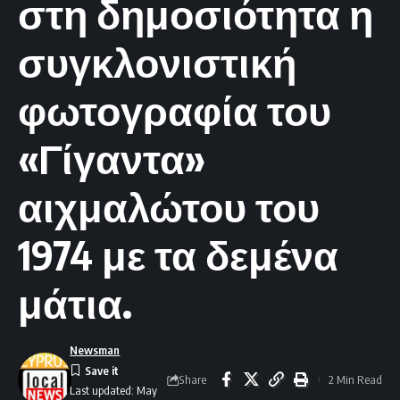
στη δημοσιότητα η
συγκλονιστική
φωτογραφία του
«Γίγαντα»
αιχμαλώτου του
1974 με τα δεμένα
μάτια.
Newsman
Share
2 Min Read
Last updated: May