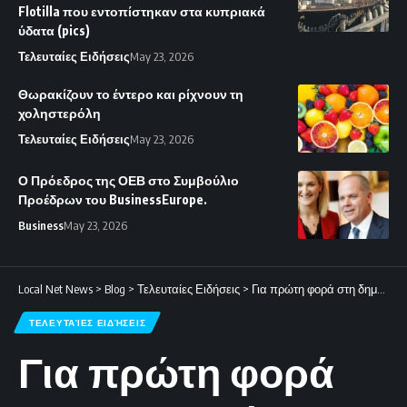
Flotilla που εντοπίστηκαν στα κυπριακά
ύδατα (pics)
Τελευταίες Ειδήσεις
May 23, 2026
Θωρακίζουν το έντερο και ρίχνουν τη
χοληστερόλη
Τελευταίες Ειδήσεις
May 23, 2026
Ο Πρόεδρος της ΟΕΒ στο Συμβούλιο
Προέδρων του BusinessEurope.
Business
May 23, 2026
Local Net News
>
Blog
>
Τελευταίες Ειδήσεις
>
Για πρώτη φορά στη δημοσιότητα η συγκλονιστική φωτογραφία του «Γίγαντα» αιχμαλώτου του 1974 με τα δεμένα μάτια.
ΤΕΛΕΥΤΑΊΕΣ ΕΙΔΉΣΕΙΣ
Για πρώτη φορά