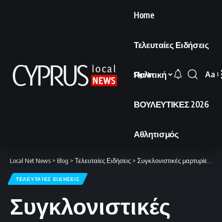
Home
Τελευταίες Ειδήσεις
Πολιτική
Aa
Sign In
Font
Resi
ΒΟΥΛΕΥΤΙΚΕΣ 2026
Αθλητισμός
Local Net News
>
Blog
>
Τελευταίες Ειδήσεις
>
Συγκλονιστικές μαρτυρίες από τις επιθέσεις στο Ιράν
ΤΕΛΕΥΤΑΊΕΣ ΕΙΔΉΣΕΙΣ
Συγκλονιστικές