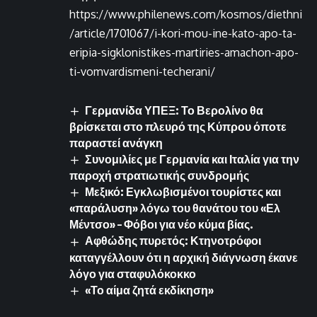
https://www.philenews.com/kosmos/diethni
/article/1701067/i-kori-mou-ine-kato-apo-ta-
eripia-sigklonistikes-martiries-amachon-apo-
ti-vomvardismeni-techerani/
Γερμανίδα ΥΠΕΞ: Το Βερολίνο θα
βρίσκεται στο πλευρό της Κύπρου όποτε
παραστεί ανάγκη
Συνομιλίες με Γερμανία και Ιταλία για την
παροχή στρατιωτικής συνδρομής
Μεξικό: Εγκλωβισμένοι τουρίστες και
«παράλυση» λόγω του θανάτου του «Ελ
Μέντσο» – Φόβοι για νέο κύμα βίας.
Αφθώδης πυρετός: Κτηνοτρόφοι
καταγγέλλουν ότι η αρχική διάγνωση έκανε
λόγο για σταφυλόκοκκο
«Το αίμα ζητά εκδίκηση»