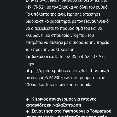
Στην επανάληψη, η διαφορά εκτοξεύτηκε στο
+19 (71-52), με τον Σλούκα να δίνει τον ρυθμό.
Το υπόλοιπο της αναμέτρησης απέκτησε
διαδικαστικό χαρακτήρα, με τον Παναθηναϊκό
να διαχειρίζεται το προβάδισμά του και να
κλειδώνει μια σπουδαία νίκη που του
επιτρέπει να ατενίζει με αισιοδοξία την πορεία
του προς την post-season.
Τα δεκάλεπτα:
15-16, 52-35, 78-62, 107-97.
Πηγή:
https://gipedo.politis.com.cy/kalathosfaira/e
uroleague/994930/prasinos-peripatos-me-
100ara-kai-tetarti-sinekhomeni-niki
Κίτρινος συναγερμός για έντονες
καταιγίδες και χαλαζόπτωση
Συνάντηση στο Υφυπουργείο Τουρισμού