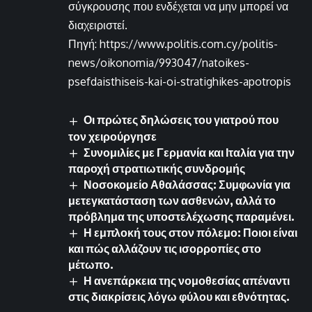
σύγκρουσης που ενδέχεται να μην μπορεί να
διαχειριστεί.
Πηγή: https://www.politis.com.cy/politis-
news/oikonomia/993047/natoikes-
psefdaisthiseis-kai-oi-stratighikes-apotropis
Οι πρώτες δηλώσεις του γιατρού που
τον χειρούργησε
Συνομιλίες με Γερμανία και Ιταλία για την
παροχή στρατιωτικής συνδρομής
Νοσοκομείο Αθαλάσσας: Συμφωνία για
μετεγκατάσταση των ασθενών, αλλά το
πρόβλημα της υποστελέχωσης παραμένει.
Η εμπλοκή τους στον πόλεμο: Ποιοι είναι
και πώς αλλάζουν τις ισορροπίες στο
μέτωπο.
Η ανεπάρκεια της νομοθεσίας απέναντι
στις διακρίσεις λόγω φύλου και εθνότητας.