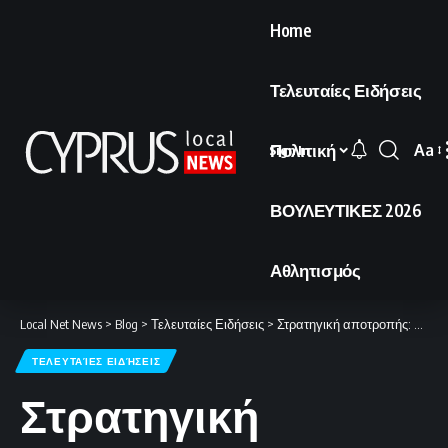
Home
Τελευταίες Ειδήσεις
Πολιτική
Aa
Sign In
Font
Resi
ΒΟΥΛΕΥΤΙΚΕΣ 2026
Αθλητισμός
Local Net News
>
Blog
>
Τελευταίες Ειδήσεις
>
Στρατηγική αποτροπής: Πέρα από τις νατοϊκές αυταπάτες
ΤΕΛΕΥΤΑΊΕΣ ΕΙΔΉΣΕΙΣ
Στρατηγική