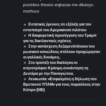
poiotikes-theseis-erghasias-me-dikaioys-
misthous
Εντατικές έρευνες σε εξέλιξη για τον
εντοπισμό του Αμερικανού πιλότου
Η διαφορετική προσέγγιση του Τραμπ
για τις διατλαντικές σχέσεις
Στην κατάσχεση δεξαμενόπλοιου του
ρωσικού «σκιώδους στόλου» προχώρησαν
οι γαλλικές δυνάμεις.
Στο τραπέζι του διαλόγου οι
κτηνοτρόφοι: Κρίσιμη συνάντηση τη
Δευτέρα με την Παναγιώτου.
Λευκωσία: «Εσφαλμένη η δήλωση του
Βρετανού ΥΠΑΜ» για τους πυραύλους στην
Κύπρο (VID)