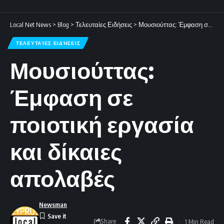
Local Net News
>
Blog
>
Τελευταίες Ειδήσεις
>
Μουσιούττας: Έμφαση σε ποιοτική εργασία και δίκαιες απολαβές
ΤΕΛΕΥΤΑΊΕΣ ΕΙΔΉΣΕΙΣ
Μουσιούττας:
Έμφαση σε
ποιοτική εργασία
και δίκαιες
απολαβές
Newsman
Share
1 Min Read