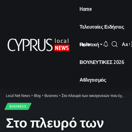
Home
Τελευταίες Ειδήσεις
Πολιτική
Aa
Sign In
Font
Resi
ΒΟΥΛΕΥΤΙΚΕΣ 2026
Αθλητισμός
Local Net News
>
Blog
>
Business
>
Στο πλευρό των οικογενειών που έχουν ανάγκη και αυτό το Πάσχα.
BUSINESS
Στο πλευρό των