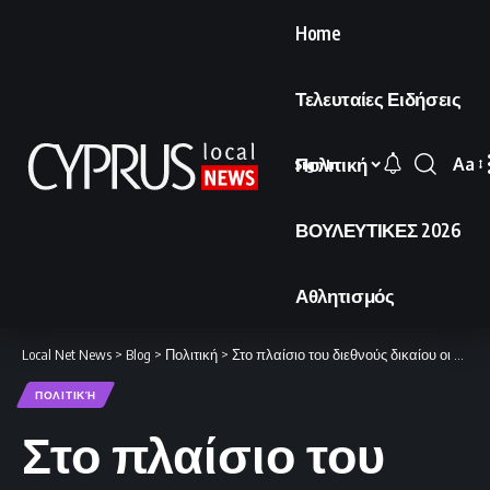
Home
Τελευταίες Ειδήσεις
Πολιτική
Aa
Sign In
Font
Resi
ΒΟΥΛΕΥΤΙΚΕΣ 2026
Αθλητισμός
Local Net News
>
Blog
>
Πολιτική
>
Στο πλαίσιο του διεθνούς δικαίου οι ενέργειες της Κυπριακής Δημοκρατίας
ΠΟΛΙΤΙΚΉ
Στο πλαίσιο του