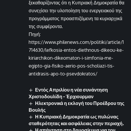
ξεκαθαρίζοντας ότι η Κυπριακή Δημοκρατία θα
συνεχίσει την υλοποίηση του ενεργειακού της
προγράμματος προασπιζόμενη τα κυριαρχικά
της συμφέροντα.
Πηγή:
https://www.philenews.com/politiki/article/1
714630/lefkosia-entos-diethnous-dikeou-ke-
kiriarchikon-dikeomaton-i-simfonia-me-
egipto-gia-fisiko-aerio-pos-scholiazi-tis-
antidrasis-apo-to-psevdokratos/
Εντός Απριλίου η νέα συνάντηση
Χριστοδουλίδη – Έρχιουρμαν
Ηλεκτρονικά η εκλογή του Προέδρου της
Βουλής
Η Κυπριακή Δημοκρατία ως πυλώνας
σταθερότητας και ασφάλειας στην περιοχή.
Η απάντηση στο δημοσίευμα για τον