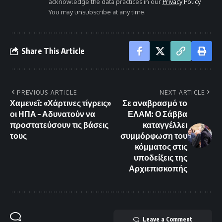
acknowledge the data practices in our
Privacy Policy
.
You may unsubscribe at any time.
Share This Article
PREVIOUS ARTICLE
NEXT ARTICLE
Χαμενεΐ: «Χάρτινες τίγρεις»
Σε αναβρασμό το
οι ΗΠΑ – Αδυνατούν να
ΕΛΑΜ: Ο Σάββα
προστατεύσουν τις βάσεις
καταγγέλλει
τους
συμμόρφωση του
κόμματος στις
υποδείξεις της
Αρχιεπισκοπής
Leave a Comment