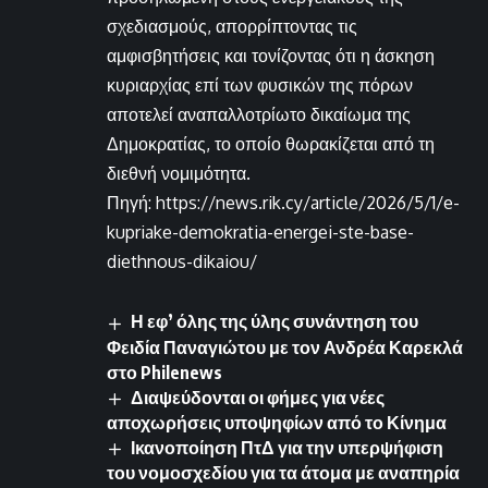
σχεδιασμούς, απορρίπτοντας τις
αμφισβητήσεις και τονίζοντας ότι η άσκηση
κυριαρχίας επί των φυσικών της πόρων
αποτελεί αναπαλλοτρίωτο δικαίωμα της
Δημοκρατίας, το οποίο θωρακίζεται από τη
διεθνή νομιμότητα.
Πηγή: https://news.rik.cy/article/2026/5/1/e-
kupriake-demokratia-energei-ste-base-
diethnous-dikaiou/
Η εφ’ όλης της ύλης συνάντηση του
Φειδία Παναγιώτου με τον Ανδρέα Καρεκλά
στο Philenews
Διαψεύδονται οι φήμες για νέες
αποχωρήσεις υποψηφίων από το Κίνημα
Ικανοποίηση ΠτΔ για την υπερψήφιση
του νομοσχεδίου για τα άτομα με αναπηρία