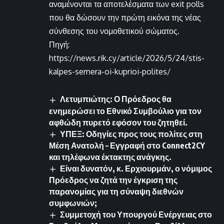
αναμένονται τα αποτελέσματα των exit polls
που θα δώσουν την πρώτη εικόνα της νέας
σύνθεσης του νομοθετικού σώματος.
Πηγή:
https://news.rik.cy/article/2026/5/24/stis-
kalpes-semera-oi-kuprioi-polites/
Λετυμπιώτης: Ο Πρόεδρος θα
ενημερώσει το Εθνικό Συμβούλιο για τον
αφθώδη πυρετό εφόσον του ζητηθεί.
ΥΠΕΞ: Οδηγίες προς τους πολίτες στη
Μέση Ανατολή – Εγγραφή στο Connect2CY
και τηλέφωνα έκτακτης ανάγκης.
Είναι δυνατόν, κ. Ερχιουρμάν, ο νόμιμος
Πρόεδρος να ζητά την έγκριση της
παρανομίας για τη σύναψη διεθνών
συμφωνιών;
Συμμετοχή του Υπουργού Ενέργειας στο