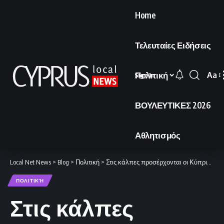
Home
Τελευταίες Ειδήσεις
Πολιτική
Aa
Sign In
Font
Resi
ΒΟΥΛΕΥΤΙΚΕΣ 2026
Αθλητισμός
Local Net News
>
Blog
>
Πολιτική
>
Στις κάλπες προσέρχονται οι Κύπριοι ψηφοφόροι
ΠΟΛΙΤΙΚΉ
Στις κάλπες