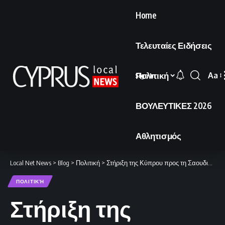
Home
Τελευταίες Ειδήσεις
Πολιτική
Aa
Sign In
Font
Resi
ΒΟΥΛΕΥΤΙΚΕΣ 2026
Αθλητισμός
Local Net News
>
Blog
>
Πολιτική
>
Στήριξη της Κύπρου προς τη Σαουδική Αραβία και το Μπαχρέιν
ΠΟΛΙΤΙΚΉ
Στήριξη της