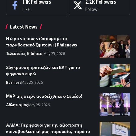
1.1K
Followers
2.2K
Followers
Like
Follow
Latest News
Η ώρα να τους ντύσουμε με το
παραδοσιακό ζιμπούνι | Philenews
Τελευταίες Ειδήσεις
May 25, 2026
Σύγκρουση τραπεζών και ΕΚΤ για το
ψηφιακό ευρώ
Business
May 25, 2026
MVP της σεζόν αναδείχθηκε ο Σεμέδο!
Αθλητισμός
May 25, 2026
ΑΛΜΑ: Περήφανοι για την αξιοπρεπή
κοινοβουλευτική μας παρουσία, παρά το