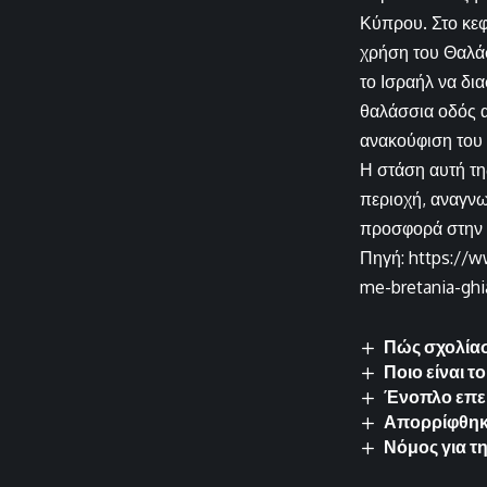
Κύπρου. Στο κεφ
χρήση του Θαλά
το Ισραήλ να δι
θαλάσσια οδός 
ανακούφιση του
Η στάση αυτή τ
περιοχή, αναγνω
προσφορά στην κ
Πηγή: https://w
me-bretania-gh
Πώς σχολίασ
Ποιο είναι 
Ένοπλο επει
Απορρίφθηκ
Νόμος για τ