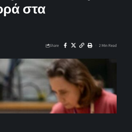
ορά στα
Share
2 Min Read