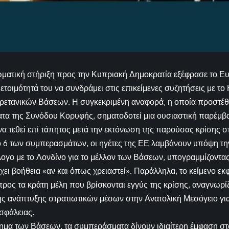
ωματική στήριξη προς την Κυπριακή Δημοκρατία εξέφρασε το Ε
ετοιμότητά του να συνδράμει στις επικείμενες συζητήσεις με το
ετανικών Βάσεων. Η συγκεκριμένη αναφορά, η οποία προστέθηκ
τα της Συνόδου Κορυφής, σηματοδοτεί μια ουσιαστική παρέμβα
να τεθεί επί τάπητος μετά την εκτόνωση της παρούσας κρίσης 
 6 των συμπερασμάτων, οι ηγέτες της ΕΕ λαμβάνουν υπόψη τ
άλογο με το Λονδίνο για το μέλλον των Βάσεων, υπογραμμίζον
χει βοήθεια «αν και όπως χρειαστεί». Παράλληλα, το κείμενο εκ
προς τα κράτη μέλη που βρίσκονται εγγύς της κρίσης, αναγνωρί
 ανάπτυξης στρατιωτικών μέσων στην Ανατολική Μεσόγειο για
σφάλειας.
ημα των Βάσεων, τα συμπεράσματα δίνουν ιδιαίτερη έμφαση στ