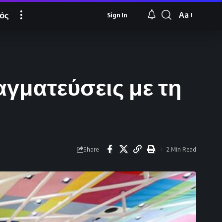
ός
Aa
Sign In
Font
Resizer
αγματεύσεις με τη
Share
2 Min Read