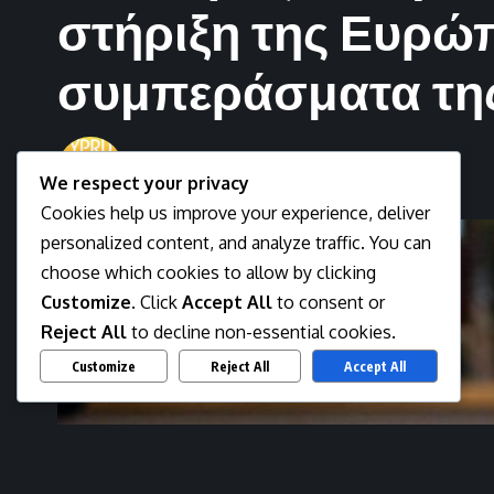
στήριξη της Ευρώπ
συμπεράσματα τη
Newsman
We respect your privacy
Last updated: March 19, 2026 11:50 pm
Cookies help us improve your experience, deliver
personalized content, and analyze traffic. You can
choose which cookies to allow by clicking
Customize
. Click
Accept All
to consent or
Reject All
to decline non-essential cookies.
Customize
Reject All
Accept All