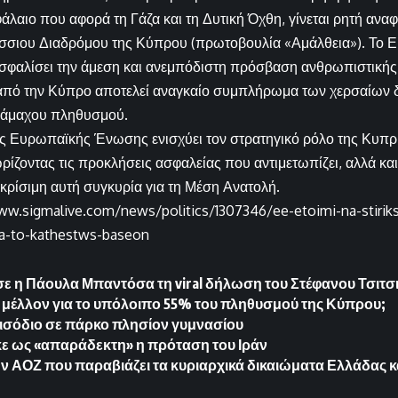
άλαιο που αφορά τη Γάζα και τη Δυτική Όχθη, γίνεται ρητή ανα
σσιου Διαδρόμου της Κύπρου (πρωτοβουλία «Αμάλθεια»). Το 
ασφαλίσει την άμεση και ανεμπόδιστη πρόσβαση ανθρωπιστικής β
από την Κύπρο αποτελεί αναγκαίο συμπλήρωμα των χερσαίων δ
 άμαχου πληθυσμού.
ης Ευρωπαϊκής Ένωσης ενισχύει τον στρατηγικό ρόλο της Κυπρ
ρίζοντας τις προκλήσεις ασφαλείας που αντιμετωπίζει, αλλά κα
ρίσιμη αυτή συγκυρία για τη Μέση Ανατολή.
ww.sigmalive.com/news/politics/1307346/ee-etoimi-na-stiriks
ia-to-kathestws-baseon
ε η Πάουλα Μπαντόσα τη viral δήλωση του Στέφανου Τσιτσιπ
το μέλλον για το υπόλοιπο 55% του πληθυσμού της Κύπρου;
σόδιο σε πάρκο πλησίον γυμνασίου
ε ως «απαράδεκτη» η πρόταση του Ιράν
ην ΑΟΖ που παραβιάζει τα κυριαρχικά δικαιώματα Ελλάδας 