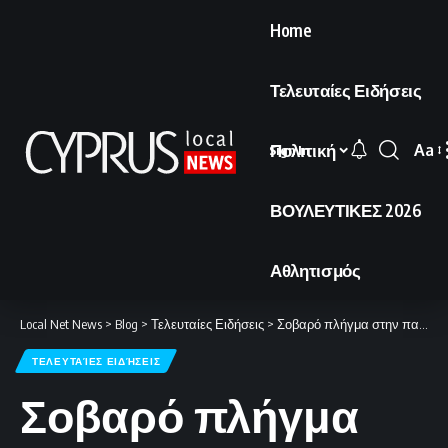
Home
Τελευταίες Ειδήσεις
Πολιτική
Aa
Sign In
Font
Resi
ΒΟΥΛΕΥΤΙΚΕΣ 2026
Αθλητισμός
Local Net News
>
Blog
>
Τελευταίες Ειδήσεις
>
Σοβαρό πλήγμα στην παραγωγή φυσικού αερίου με απώλειες που φτάνουν το 17%
ΤΕΛΕΥΤΑΊΕΣ ΕΙΔΉΣΕΙΣ
Σοβαρό πλήγμα