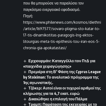
που θα μπορούσε να παραλύσει τον
παγκόσμιο ενεργειακό εφοδιασμό.
Πηγή:
https://www.philenews.com/kosmos/diethni
/article/1697577/sovaro-pligma-sto-katar-to-
17-tis-dinamikotitas-paragogis-lng-ektos-
litourgias-meta-tis-epithesis-tou-iran-eos-5-
chronia-gia-apokatastasi/
Ερχιουρμάν: Καταγγέλλει τον ΠτΔ για
«παιχνίδια χειραγώγησης»
Πρεμιέρα στη Β’ Φάση της Cyprus League
by Stoiximan: Το αναλυτικό πρόγραμμα της
1ης αγωνιστικής.
Τζόκερ: Αυτοί είναι οι τυχεροί αριθμοί της
κλήρωσης για τα 4,7 εκατ. ευρώ
Δικαιώθηκε η επιλογή του Πάλμα
Τραμπ: Παράταση της εκεχειρίας με το