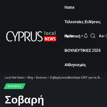
Home
Τελευταίες Ειδήσεις
Πολιτική
Aa
Sign In
Font
Resi
ΒΟΥΛΕΥΤΙΚΕΣ 2026
Αθλητισμός
Local Net News
>
Blog
>
Business
>
Σοβαρή ανευθυνότητα ΟΑΥ για τις διπλές πληρωμές ύψους €150 εκατομμυρίων.
BUSINESS
Σοβαρή