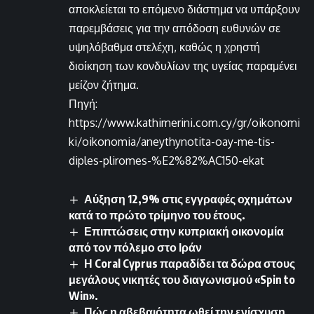
αποκλείεται το επόμενο διάστημα να υπάρξουν
παρεμβάσεις για την απόδοση ευθυνών σε
υψηλόβαθμα στελέχη, καθώς η χρηστή
διοίκηση των κονδυλίων της υγείας παραμένει
μείζον ζήτημα.
Πηγή:
https://www.kathimerini.com.cy/gr/oikonomi
ki/oikonomia/aneythynotita-oay-me-tis-
diples-pliromes-%E2%82%AC150-ekat
Αύξηση 12,9% στις εγγραφές οχημάτων
κατά το πρώτο τρίμηνο του έτους.
Επιπτώσεις στην κυπριακή οικονομία
από τον πόλεμο στο Ιράν
Η Coral Cyprus παραδίδει τα δώρα στους
μεγάλους νικητές του διαγωνισμού «Spin to
Win».
Πώς η αβεβαιότητα ωθεί την ενίσχυση