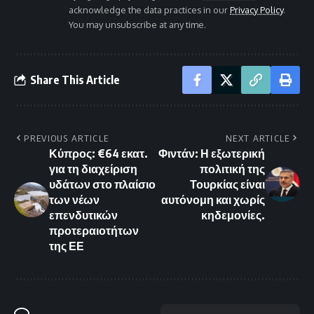
acknowledge the data practices in our
Privacy Policy
.
You may unsubscribe at any time.
Share This Article
PREVIOUS ARTICLE
NEXT ARTICLE
Κύπρος: €64 εκατ.
Φιντάν: Η εξωτερική
για τη διαχείριση
πολιτική της
υδάτων στο πλαίσιο
Τουρκίας είναι
των νέων
αυτόνομη και χωρίς
επενδυτικών
κηδεμονίες.
προτεραιοτήτων
της ΕΕ