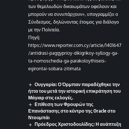
των θεμελιωδών δικαιωμάτων οφείλουν και
μπορούν να συνυπάρχουν», υπογραμμίζει ο
Σύνδεσμος, δηλώνοντας έτοιμος για διάλογο
με την Πολιτεία.
Πηγή:
https://www.reporter.com.cy/article/1401647
/antidrasi-paggyprioy-dikigrikoy-syllogy-ga-
ta-nomoschedia-ga-parakoloythiseis-
egirontai-sobara-zitimata
Ουγγαρία: Ο Όρμπαν παραδέχθηκε την
ήττα του μετά την ιστορική επικράτηση του
Μάγιαρ στις εκλογές.
Επίθεση των Φρουρών της
Επανάστασης στο κέντρο της Oracle στο
Ντουμπάι
Πρόεδρος Χριστοδουλίδης: Η ανάπτυξη