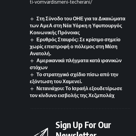
ti-vomvardismeni-techerani/
Στη Σύνοδο του ΟΗΕ για τα Δικαιώματα
των ΑμεΑ στη Νέα Υόρκη η Υφυπουργός
Κοινωνικής Πρόνοιας
Ερυθρός Σταυρός: Σε κρίσιμο σημείο
χωρίς επιστροφή ο πόλεμος στη Μέση
Ανατολή.
Αμερικανικά πλήγματα κατά ιρανικών
στόχων
Το στρατηγικό σχέδιο πίσω από την
εξόντωση του Χαμενεί.
Νετανιάχου: Το Ισραήλ εξουδετέρωσε
τον κίνδυνο εισβολής της Χεζμπολάχ
Sign Up For Our
Newsletter