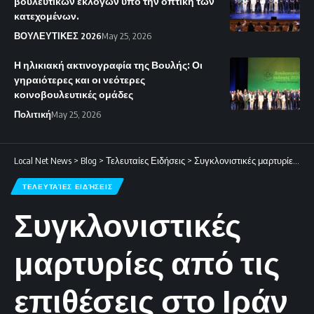
βουλευτικών εκλογών υπό την οπτική των
κατεχομένων.
ΒΟΥΛΕΥΤΙΚΕΣ 2026
May 25, 2026
Η ηλικιακή ακτινογραφία της Βουλής: Οι
γηραιότερες και οι νεότερες
κοινοβουλευτικές ομάδες
Πολιτική
May 25, 2026
Local Net News
>
Blog
>
Τελευταίες Ειδήσεις
>
Συγκλονιστικές μαρτυρίες από τις επιθέσεις στο Ιράν
ΤΕΛΕΥΤΑΊΕΣ ΕΙΔΉΣΕΙΣ
Συγκλονιστικές
μαρτυρίες από τις
επιθέσεις στο Ιράν