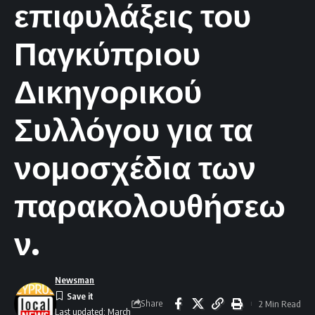
επιφυλάξεις του
Παγκύπριου
Δικηγορικού
Συλλόγου για τα
νομοσχέδια των
παρακολουθήσεω
ν.
Newsman
Share
2 Min Read
Last updated: March