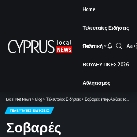
Home
Τελευταίες Ειδήσεις
Πολιτική
Aa
Sign In
Font
Resi
ΒΟΥΛΕΥΤΙΚΕΣ 2026
Αθλητισμός
Local Net News
>
Blog
>
Τελευταίες Ειδήσεις
>
Σοβαρές επιφυλάξεις του Παγκύπριου Δικηγορικού Συλλόγου για τα νομοσχέδια των παρακολουθήσεων.
ΤΕΛΕΥΤΑΊΕΣ ΕΙΔΉΣΕΙΣ
Σοβαρές