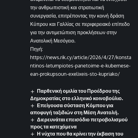
την ανθρωπιστική και στρατιωτική
συνεργασία, επιτρέποντας την κοινή δράση
Κύπρου και Γαλλίας σε περιφερειακό επίπεδο
για την αντιμετώπιση προκλήσεων στην
Ανατολική Μεσόγειο.
Πηγή:
https://news.rik.cy/article/2026/4/27/konsta
ntinos-letumpiotes-panetoime-e-kubernese-
ean-prokupsoun-exelixeis-sto-kupriako/
Παρθενική ομιλία του Προέδρου της
Δημοκρατίας στο ελληνικό κοινοβούλιο.
Επείγουσα σύσταση Κόμπου για
αποφυγή ταξιδιών στη Μέση Ανατολή.
Διερευνάται επεισόδιο πετροβολισμού
προς τα κατεχόμενα
Η νύχτα που θα κρίνει την έκβαση του