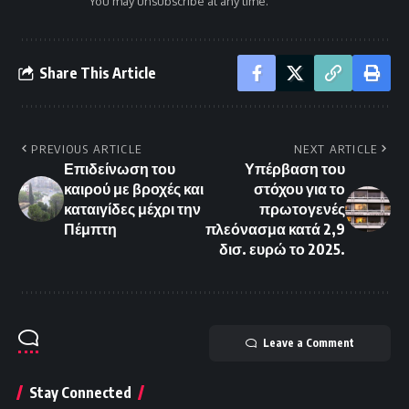
You may unsubscribe at any time.
Share This Article
PREVIOUS ARTICLE
NEXT ARTICLE
Επιδείνωση του
Υπέρβαση του
καιρού με βροχές και
στόχου για το
καταιγίδες μέχρι την
πρωτογενές
Πέμπτη
πλεόνασμα κατά 2,9
δισ. ευρώ το 2025.
Leave a Comment
Stay Connected