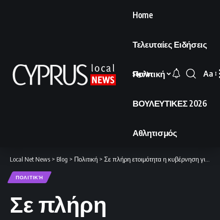
Home
Τελευταίες Ειδήσεις
Πολιτική
Aa
Sign In
Font
Resi
ΒΟΥΛΕΥΤΙΚΕΣ 2026
Αθλητισμός
Local Net News
>
Blog
>
Πολιτική
>
Σε πλήρη ετοιμότητα η κυβέρνηση για ενδεχόμενες εξελίξεις στο Κυπριακό.
ΠΟΛΙΤΙΚΉ
Σε πλήρη