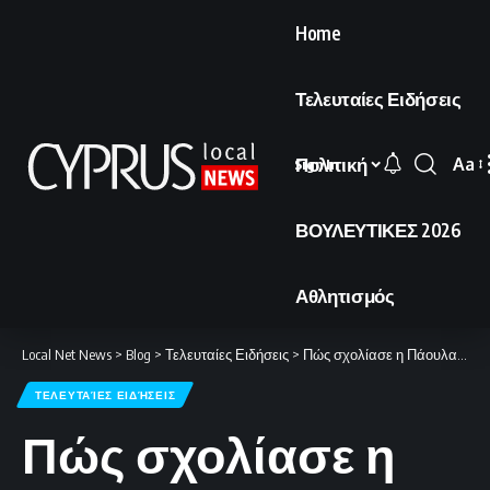
Home
Τελευταίες Ειδήσεις
Πολιτική
Aa
Sign In
Font
Resi
ΒΟΥΛΕΥΤΙΚΕΣ 2026
Αθλητισμός
Local Net News
>
Blog
>
Τελευταίες Ειδήσεις
>
Πώς σχολίασε η Πάουλα Μπαντόσα τη viral δήλωση του Στέφανου Τσιτσιπά για τις σχέσεις
ΤΕΛΕΥΤΑΊΕΣ ΕΙΔΉΣΕΙΣ
Πώς σχολίασε η