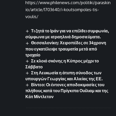
https://www.philenews.com/politiki/paraskin
io/article/1703640/i-koutsompoles-tis-
voulis/
Τι ζητά το Ιράν για να επέλθει συμφωνία,
σύμφωνα με ισραηλινά δημοσιεύματα.
Θεσσαλονίκη: Χειροπέδες σε 34χρονη
που εγκατέλειψε τραυματία μετά από
τροχαίο
Σε κλοιό σκόνης η Κύπρος μέχρι το
Σάββατο
Στη Λευκωσία η άτυπη σύνοδος των
υπουργών Γεωργίας και Αλιείας της ΕΕ.
Βίντεο: Οι έντονες αποδοκιμασίες του
πλήθους κατά του Πρίγκιπα Ουίλιαμ και της
Κέιτ Μίντλετον