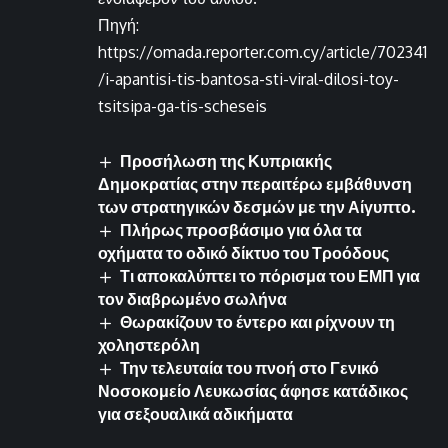
Πηγή:
https://omada.reporter.com.cy/article/702341
/i-apantisi-tis-bantosa-sti-viral-dilosi-toy-
tsitsipa-ga-tis-scheseis
Προσήλωση της Κυπριακής
Δημοκρατίας στην περαιτέρω εμβάθυνση
των στρατηγικών δεσμών με την Αίγυπτο.
Πλήρως προσβάσιμο για όλα τα
οχήματα το οδικό δίκτυο του Τροόδους
Τι αποκαλύπτει το πόρισμα του ΕΜΠ για
τον διαβρωμένο σωλήνα
Θωρακίζουν το έντερο και ρίχνουν τη
χοληστερόλη
Την τελευταία του πνοή στο Γενικό
Νοσοκομείο Λευκωσίας άφησε κατάδικος
για σεξουαλικά αδικήματα