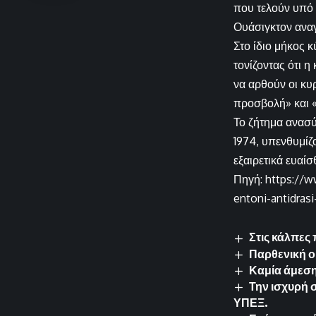
που τελούν υπό 
Ουάσιγκτον αναγ
Στο ίδιο μήκος 
τονίζοντας ότι 
να αρθούν οι κυ
προσβολή» και 
Το ζήτημα ανασύ
1974, υπενθυμίζ
εξαιρετικά ευαίσ
Πηγή: https://w
entoni-antidrasi
Στις κάλπες
Παρθενική ο
Καμία άμεση
Την ισχυρή
ΥΠΕΞ.