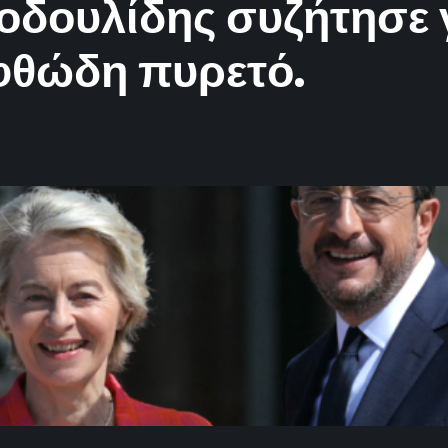
οδουλίδης συζήτησε 
αφθώδη πυρετό.