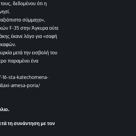
τους, δεδομένου ότι η
νησί.
αναξιόπιστο σύμμαχο»,
τικών F-35 στην Άγκυρα ούτε
άκης έκανε λόγο για «σαφή
σκαφών.
υρκία μετά την εισβολή του
προ παραμένει ένα
f-16-sta-katechomena-
allaxi-amesa-poria/
λιο.
τά τη συνάντηση με τον