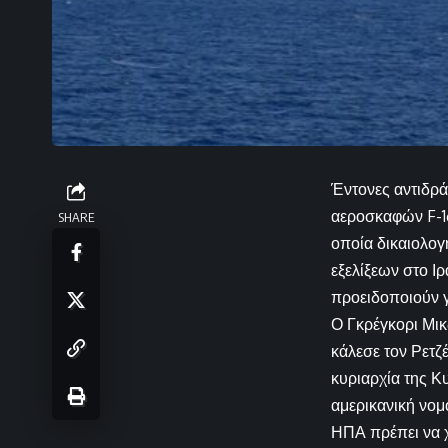
Έντονες αντιδρά
αεροσκαφών F-16
SHARE
οποία δικαιολογ
εξελίξεων στο Ι
προειδοποιούν γ
Ο Γκρέγκορι Μι
κάλεσε τον Ρετζ
κυριαρχία της Κ
αμερικανική νομ
ΗΠΑ πρέπει να χ