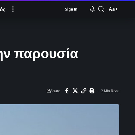
ός
Aa
Sign In
Font
Resizer
ην παρουσία
Share
2 Min Read