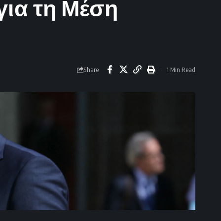
για τη Μέση
Share
1 Min Read