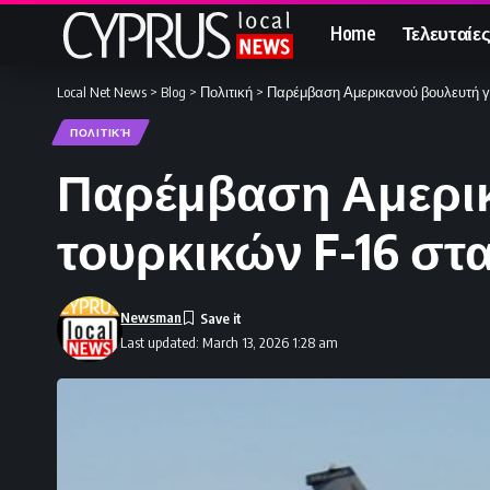
Home
Τελευταίες
Local Net News
>
Blog
>
Πολιτική
>
Παρέμβαση Αμερικανού βουλευτή γι
ΠΟΛΙΤΙΚΉ
Παρέμβαση Αμερικ
τουρκικών F-16 στ
Newsman
Last updated: March 13, 2026 1:28 am