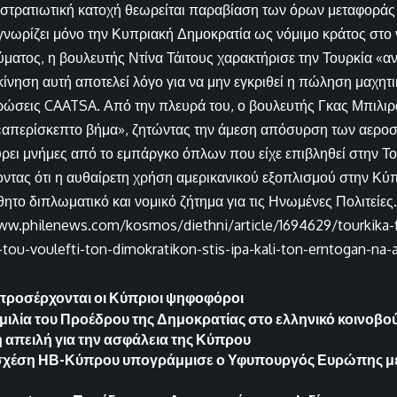
στρατιωτική κατοχή θεωρείται παραβίαση των όρων μεταφοράς 
νωρίζει μόνο την Κυπριακή Δημοκρατία ως νόμιμο κράτος στο 
κύματος, η βουλευτής Ντίνα Τάιτους χαρακτήρισε την Τουρκία «
η κίνηση αυτή αποτελεί λόγο για να μην εγκριθεί η πώληση μαχη
ρώσεις CAATSA. Από την πλευρά του, ο βουλευτής Γκας Μπιλιρ
«απερίσκεπτο βήμα», ζητώντας την άμεση απόσυρση των αερο
ρει μνήμες από το εμπάργκο όπλων που είχε επιβληθεί στην Το
οντας ότι η αυθαίρετη χρήση αμερικανικού εξοπλισμού στην Κύ
θητο διπλωματικό και νομικό ζήτημα για τις Ηνωμένες Πολιτείες.
ww.philenews.com/kosmos/diethni/article/1694629/tourkika-
-tou-voulefti-ton-dimokratikon-stis-ipa-kali-ton-erntogan-na-
 προσέρχονται οι Κύπριοι ψηφοφόροι
μιλία του Προέδρου της Δημοκρατίας στο ελληνικό κοινοβού
 απειλή για την ασφάλεια της Κύπρου
 σχέση ΗΒ-Κύπρου υπογράμμισε ο Υφυπουργός Ευρώπης με