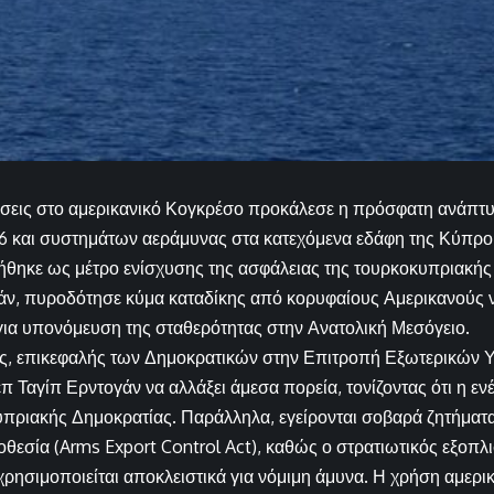
σεις στο αμερικανικό Κογκρέσο προκάλεσε η πρόσφατη ανάπτυ
 και συστημάτων αεράμυνας στα κατεχόμενα εδάφη της Κύπρου
ήθηκε ως μέτρο ενίσχυσης της ασφάλειας της τουρκοκυπριακής
ράν, πυροδότησε κύμα καταδίκης από κορυφαίους Αμερικανούς ν
ια υπονόμευση της σταθερότητας στην Ανατολική Μεσόγειο.
κς, επικεφαλής των Δημοκρατικών στην Επιτροπή Εξωτερικών 
έπ Ταγίπ Ερντογάν να αλλάξει άμεσα πορεία, τονίζοντας ότι η εν
υπριακής Δημοκρατίας. Παράλληλα, εγείρονται σοβαρά ζητήμα
οθεσία (Arms Export Control Act), καθώς ο στρατιωτικός εξοπλ
ρησιμοποιείται αποκλειστικά για νόμιμη άμυνα. Η χρήση αμερ