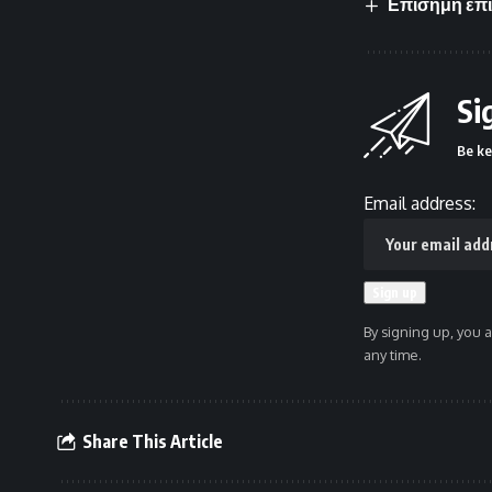
Επίσημη επί
Si
Be ke
Email address:
By signing up, you 
any time.
Share This Article