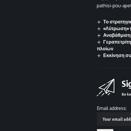
pathisi-pou-ape
Το στρατηγι
«Λύτρωση» γ
Αναβάθμιση 
Γεραπετρίτη
πλοίων
Εκκίνηση συ
Si
Be ke
Email address: