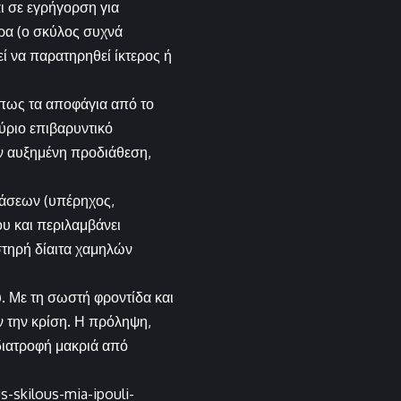
αι σε εγρήγορση για
ρα (ο σκύλος συχνά
ί να παρατηρηθεί ίκτερος ή
όπως τα αποφάγια από το
ύριο επιβαρυντικό
ν αυξημένη προδιάθεση,
τάσεων (υπέρηχος,
υ και περιλαμβάνει
στηρή δίαιτα χαμηλών
υ. Με τη σωστή φροντίδα και
ν την κρίση. Η πρόληψη,
διατροφή μακριά από
-skilous-mia-ipouli-