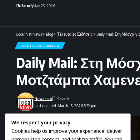
Πολιτική
May 25, 2026
Local Net News
>
Blog
>
Τελευταίες Ειδήσεις
>
Daily Mail: Στη Μόσχα γ
ΤΕΛΕΥΤΑΊΕΣ ΕΙΔΉΣΕΙΣ
Daily Mail: Στη Μό
Μοτζτάμπα Χαμενε
Newsman
Last updated: March 15, 2026 5:32 pm
We respect your privacy
Cookies help us improve your experience, deliver
personalized content, and analyze traffic. You can