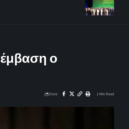
επέμβαση ο
Share
2 Min Read