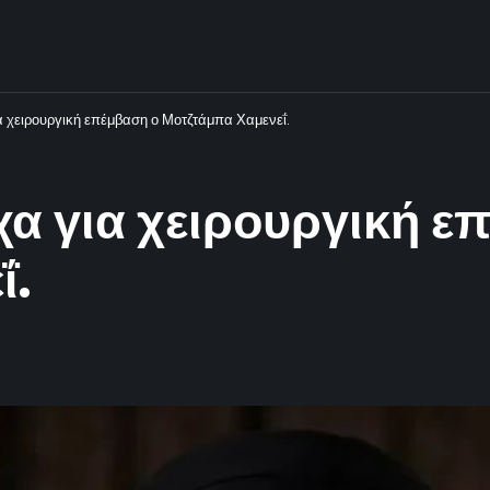
ια χειρουργική επέμβαση ο Μοτζτάμπα Χαμενεΐ.
σχα για χειρουργική 
ΐ.