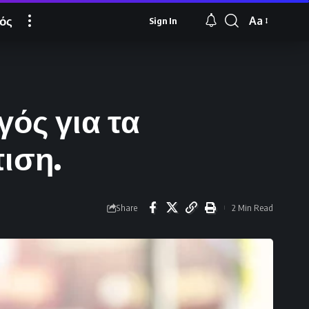
ός
Aa
Sign In
Font
Resizer
ός για τα
πιση.
Share
2 Min Read