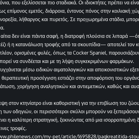
ρόνια, που εξελίσσεται πιο σταδιακά. Οι ιδιοκτήτες πρέπει να είν
 επίμονος εμετός, διάρροια, έντονος πόνος στην κοιλιακή χώ
ανορεξία, λήθαργος και πυρετός. Σε προχωρημένα στάδια, μπορε
α.
ή αίτια δεν είναι πάντα σαφή, η διατροφή πλούσια σε λιπαρά —
ζι ή η κατανάλωση τροφής από τα σκουπίδια— αποτελεί τον κ
λέον, ορισμένες φυλές, όπως τα Cocker Spaniel, παρουσιάζου
ορεί να συνδέεται και με τη λήψη συγκεκριμένων φαρμάκων.
υγχάνεται μέσω ειδικών αιματολογικών και απεικονιστικών εξε
Η θεραπευτική προσέγγιση εστιάζει στην αποφόρτιση του οργάνο
άτωση, χορήγηση αναλγητικών και αντιεμετικών, καθώς και αυ
εψη στον κτηνίατρο είναι καθοριστική για την επιβίωση του ζώο
η των οδηγιών, οι περισσότεροι σκύλοι μπορούν να ξεπεράσου
ει η καλύτερη στρατηγική, ξεκινώντας από μια ισορροπημένη 
ινες τροφές.
ww.philenews.com/my-pet/article/1695828/pagkreatitida-stous