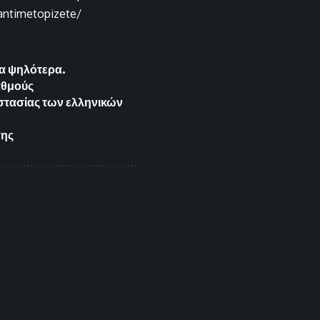
-antimetopizete/
μα ψηλότερα.
αθμούς
στασίας των ελληνικών
σης