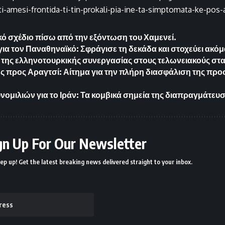
ti-amesi-frontida-ti-tin-prokali-pia-ine-ta-simptomata-ke-pos
κό σχέδιο πίσω από την εξόντωση του Χαμενεί.
ια τον Παναθηναϊκό: Σφράγισε τη δεκάδα και στοχεύει ακό
της ελληνοτουρκικής συνεργασίας στους τελωνειακούς στ
ς προς Αραγτσί: Αίτημα για την πλήρη διασφάλιση της προ
νομιλιών για το Ιράν: Τα κομβικά σημεία της διαπραγμάτευ
gn Up For Our Newsletter
ep up! Get the latest breaking news delivered straight to your inbox.