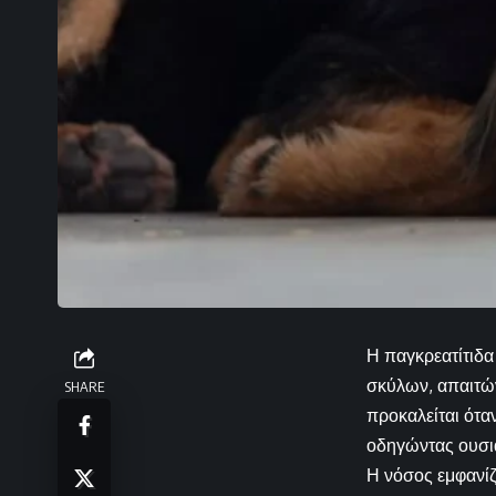
Η παγκρεατίτιδα
σκύλων, απαιτών
SHARE
προκαλείται ότα
οδηγώντας ουσια
Η νόσος εμφανίζε