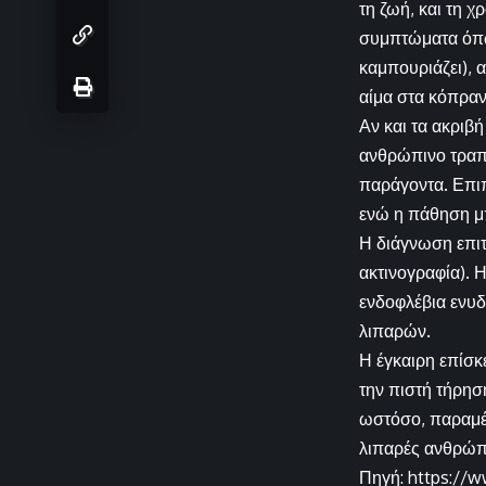
τη ζωή, και τη χ
συμπτώματα όπως
καμπουριάζει), 
αίμα στα κόπραν
Αν και τα ακριβ
ανθρώπινο τραπέ
παράγοντα. Επιπ
ενώ η πάθηση μπ
Η διάγνωση επιτ
ακτινογραφία). 
ενδοφλέβια ενυδ
λιπαρών.
Η έγκαιρη επίσκ
την πιστή τήρησ
ωστόσο, παραμέν
λιπαρές ανθρώπ
Πηγή: https://w