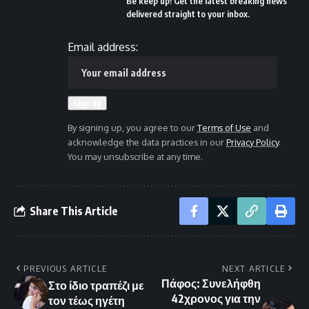
Be keep up! Get the latest breaking news
delivered straight to your inbox.
Email address:
By signing up, you agree to our
Terms of Use
and
acknowledge the data practices in our
Privacy Policy
.
You may unsubscribe at any time.
Share This Article
PREVIOUS ARTICLE
NEXT ARTICLE
Πάφος: Συνελήφθη
Στο ίδιο τραπέζι με
42χρονος για την
τον τέως ηγέτη