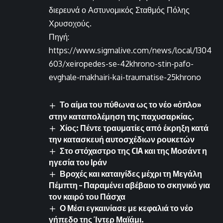
διερευνά ο Αστυνομικός Σταθμός Πόλης
Χρυσοχούς.
Πηγή:
https://www.sigmalive.com/news/local/1304
603/xeiropedes-se-42khrono-stin-pafo-
evghale-makhairi-kai-traumatise-25khrono
Το αίμα του πύθωνα ως το νέο «όπλο»
στην καταπολέμηση της παχυσαρκίας.
Χίος: Πέντε τραυματίες από έκρηξη κατά
την κατασκευή αυτοσχέδιων ρουκετών
Στο στόχαστρο της CIA και της Μοσάντ η
ηγεσία του Ιράν
Βροχές και καταιγίδες μέχρι τη Μεγάλη
Πέμπτη – Παραμένει αβέβαιο το σκηνικό για
τον καιρό του Πάσχα
Ο Μέσι εγκαινίασε με κεφαλιά το νέο
γήπεδο της Ίντερ Μαϊάμι.