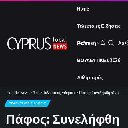
Home
Τελευταίες Ειδήσεις
Πολιτική
Aa
Sign In
Font
Resi
ΒΟΥΛΕΥΤΙΚΕΣ 2026
Αθλητισμός
Local Net News
>
Blog
>
Τελευταίες Ειδήσεις
>
Πάφος: Συνελήφθη 42χρονος για την επίθεση με μαχαίρι και τον τραυματισμό 25χρονου.
ΤΕΛΕΥΤΑΊΕΣ ΕΙΔΉΣΕΙΣ
Πάφος: Συνελήφθη