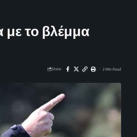
 με το βλέμμα
Share
2 Min Read