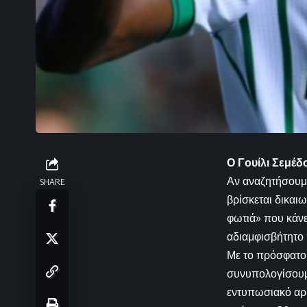
Ο Γουίλι Σεμέδ
Αν αναζητήσουμε
SHARE
βρίσκεται δικαι
φωτιά» που κάνει
αδιαμφισβήτητο
Με το πρόσφατο 
συνυπολογίσουμε
εντυπωσιακό αρι