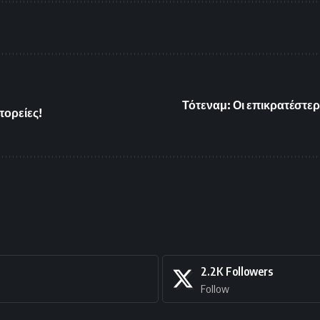
Τότεναμ: Οι επικρατέστερ
πορείες!
2.2K
Followers
Follow