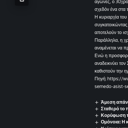
αγώνες, ο 30χρο
σχεδόν ένα στα τ
Η κυριαρχία του
συγκατοικώντας 
αποτελούν το ισ
Παράλληλα, η χρο
αναμένεται να π
Ενώ η προσφορά
αναδεικνύει τον
καθιστούν την η
Πηγή: https://
semedo-asist-s
Άμεση απάντ
Σταθερό το 
Κορύφωση της
Ομόνοια: Η 