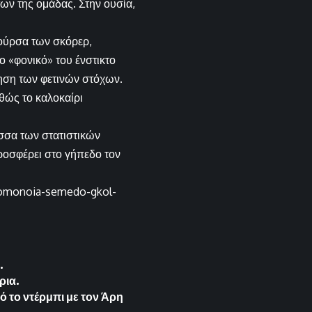
ων της ομάδας. Στην ουσία,
κούρσα των σκόρερ,
ο «φονικό» του ένστικτο
ίηση των φετινών στόχων.
αθώς το καλοκαίρι
σσα των στατιστικών
ροσφέρει στο γήπεδο τον
/omonoia-semedo-gkol-
.
ρια.
 το ντέρμπι με τον Άρη