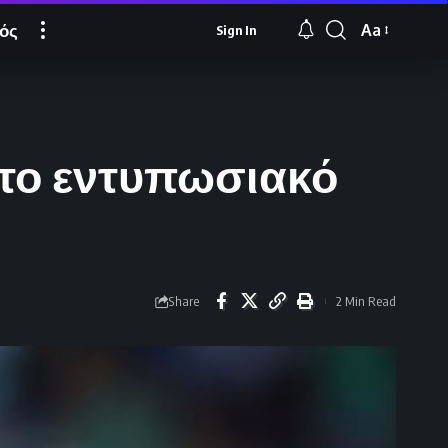
ός
Aa
Sign In
Font
Resizer
ι το εντυπωσιακό
Share
2 Min Read