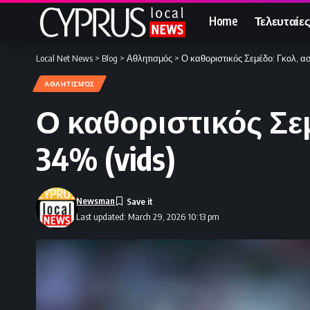
Home
Τελευταίες
Local Net News
>
Blog
>
Αθλητισμός
>
Ο καθοριστικός Σεμέδο: Γκολ, ασ
ΑΘΛΗΤΙΣΜΌΣ
Ο καθοριστικός Σε
34% (vids)
Newsman
Last updated: March 29, 2026 10:13 pm