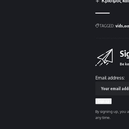
Κρίσιμος και
TAGGED:
vids
ασ
Si
Be ke
Email address:
By signing up, you 
any time.