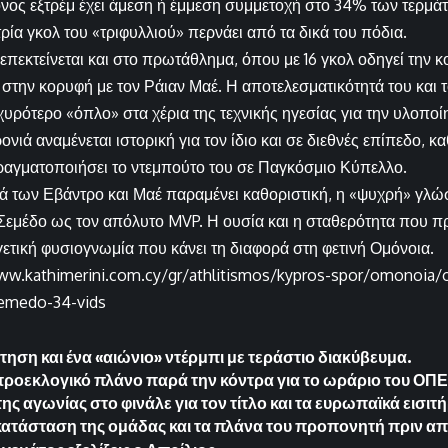
νος εξτρέμ έχει άμεση ή έμμεση συμμετοχή στο 34% των τερμάτ
ρία γκολ του «τριφυλλιού» περνάει από τα δικά του πόδια.
 επεκτείνεται και στο πρωτάθλημα, όπου με 16 γκολ οδηγεί την 
στην κορυφή με τον Ράιαν Μαέ. Η αποτελεσματικότητά του και τ
χυρότερο «όπλο» στα χέρια της τεχνικής ηγεσίας για την υλοπο
νιά αναμένεται ιστορική για τον ίδιο και σε διεθνές επίπεδο, κ
ραγματοποιήσει το ντεμπούτο του σε Παγκόσμιο Κύπελλο.
 των Εβάντρο και Μαέ παραμένει καθοριστική, η «ψυχρή» γλώ
 Σεμέδο ως τον απόλυτο MVP. Η ουσία και η σταθερότητα που π
γετική φυσιογνωμία που κάνει τη διαφορά στη φετινή Ομόνοια.
www.kathimerini.com.cy/gr/athlitismos/kypros-spor/omonoia
emedo-34-vids
ηση και ένα «αιώνιο» ντέρμπι με τεράστιο διακύβευμα.
προεκλογικό πλάνο παρά την κόντρα για το ωράριο του ΟΠΕ
 αγωνίας στο φινάλε για τον τίτλο και τα ευρωπαϊκά εισιτή
κατάσταση της ομάδας και τα πλάνα του προπονητή πριν από