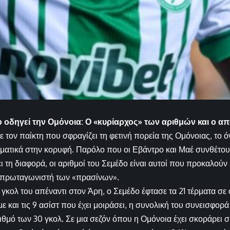
ο οδηγεί την Ομόνοια: Ο «κυρίαρχος» των αριθμών και ο α
 τον παίκτη που σφραγίζει τη φετινή πορεία της Ομόνοιας, το ό
ωματικά στην κορυφή. Παρόλο που οι Εβάντρο και Μαέ συνθέτουν
 τη διαφορά, οι αριθμοί του Σεμέδο είναι αυτοί που προκαλούν ί
 πρωταγωνιστή των «πρασίνων».
γκολ του απέναντι στον Άρη, ο Σεμέδο έφτασε τα 21 τέρματα σε 
 και τις 9 ασίστ που έχει μοιράσει, η συνολική του συνεισφορά
θμό των 30 γκολ. Σε μια σεζόν όπου η Ομόνοια έχει σκοράρει 