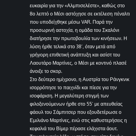
ευκαιρία για την «Αλμπισελέστε», καθώς στο
8ο λεπτό ο Μέσι αστόχησε σε εκτέλεση πέναλτι
που υποδείχθηκε μέσω VAR. Παρά την
προσωρινή αστοχία, η ομάδα του Σκαλόνι
διατήρησε την πρωτοβουλία των κινήσεων. Η
λύση ήρθε τελικά στο 38’, όταν μετά από
γρήγορη επιθετική ανάπτυξη και ασίστ του
Λαουτάρο Μαρτίνες, ο Μέσι με κοντινό πλασέ
άνοιξε το σκορ.
Στο δεύτερο ημίχρονο, η Αυστρία του Ράνγκνικ
ισορρόπησε το παιχνίδι και πίεσε για την
ισοφάριση. Η μεγαλύτερη στιγμή των
φιλοξενούμενων ήρθε στο 55’ με απευθείας
φάουλ του Σάμπιτσερ που εξουδετέρωσε ο
Εμιλιάνο Μαρτίνες, ενώ στις καθυστερήσεις η
κεφαλιά του Βίμερ πέρασε ελάχιστα άουτ.