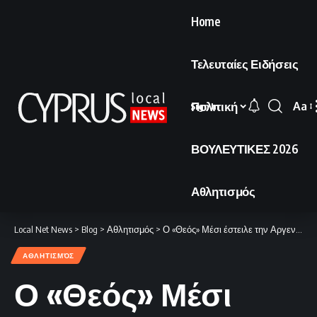
Home
Τελευταίες Ειδήσεις
Πολιτική
Aa
Sign In
Font
Resi
ΒΟΥΛΕΥΤΙΚΕΣ 2026
Αθλητισμός
Local Net News
>
Blog
>
Αθλητισμός
>
Ο «Θεός» Μέσι έστειλε την Αργεντινή στους «32» του Μουντιάλ!
ΑΘΛΗΤΙΣΜΌΣ
Ο «Θεός» Μέσι