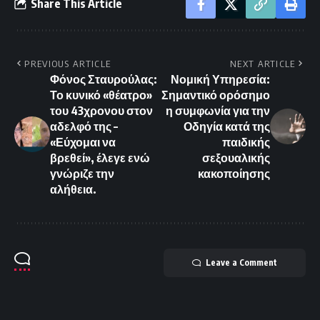
Share This Article
PREVIOUS ARTICLE
NEXT ARTICLE
Φόνος Σταυρούλας:
Νομική Υπηρεσία:
Το κυνικό «θέατρο»
Σημαντικό ορόσημο
του 43χρονου στον
η συμφωνία για την
αδελφό της –
Οδηγία κατά της
«Εύχομαι να
παιδικής
βρεθεί», έλεγε ενώ
σεξουαλικής
γνώριζε την
κακοποίησης
αλήθεια.
Leave a Comment