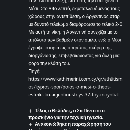
Την τελευταία λέξη, ωστόσο, την είπε ξανά ο
Μέσι. Στο 94ο λεπτό, εκμεταλλευόμενος τους
χώρους στην αντεπίθεση, ο Αργεντινός σταρ
με δυνατό τελείωμα διαμόρφωσε το τελικό 2-0.
Με αυτή τη νίκη, η Αργεντινή συνεχίζει με το
απόλυτο των βαθμών στον όμιλο, ενώ ο Μέσι
έγραψε ιστορία ως ο πρώτος σκόρερ της
διοργάνωσης, επιβεβαιώνοντας για άλλη μια
φορά την κλάση του.
Πηγή:
https://www.kathimerini.com.cy/gr/athlitism
os/kypros-spor/poios-o-mesi-o-theos-
esteile-tin-argentini-stoys-32-toy-moyntial
Τέλος ο Θελάδες, ο Σα Πίντο στο
προσκήνιο για την τεχνική ηγεσία.
Ανακοινώθηκε η παραχώρηση του