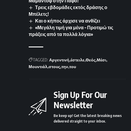
Μαμάντοφ στην Πάφο!
Τρεις εβδομάδες εκτός δράσης ο
Μπέλετς!
Και ο κήπος άρχισε να ανθίζει
«Μεγάλη τιμή για μένα – Προτιμώ τις
πράξεις από τα πολλά λόγια»
TAGGED:
Αργεντινή
έστειλε
Θεός
Μέσι
Μουντιάλ
στους
την
του
Sign Up For Our
Newsletter
Be keep up! Get the latest breaking news
delivered straight to your inbox.