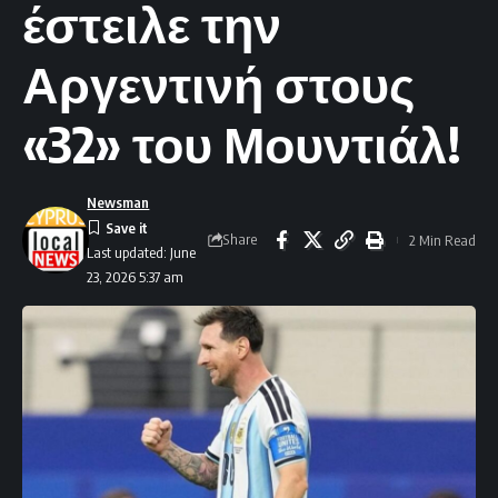
έστειλε την
Αργεντινή στους
«32» του Μουντιάλ!
Newsman
Share
2 Min Read
Last updated: June
23, 2026 5:37 am