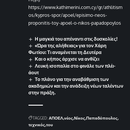
https://www.kathimerini.com.cy/gr/athlitism
os/kypros-spor/apoel/episimo-neos-
proponitis-toy-apoel-o-nikos-papadopoylos
Η μαγκιά του απέναντι στις δυσκολίες!
«Ώρα της αλήθειας» για τον Χάρη
Φωτίου: Τι αναμένεται τη Δευτέρα
Και ο κήπος άρχισε να ανθίζει
Λευκή ισοπαλία στο φινάλε των πλέι-
άουτ
Το πλάνο για την αναβάθμιση των
ακαδημιών και την ανάδειξη νέων ταλέντων
στην πράξη.
TAGGED:
ΑΠΟΕΛ
νέος
Νίκος
Παπαδόπουλος
τεχνικός
του