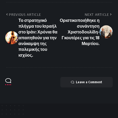
PREVIOUS ARTICLE
NEXT ARTICLE
Το στρατηγικό
Οριστικοποιήθηκε η
πλήγμα του Ισραήλ
συνάντηση
στο Ιράν: Χρόνια θα
Χριστοδουλίδη-
απαιτηθούν για την
Γκουτέρες για τις 18
ανάκαμψη της
Μαρτίου.
πολεμικής του
ισχύος.
Leave a Comment