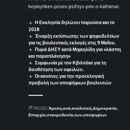
boyleytikes-poses-psifoys-pire-o-kathenas
Η Εκκλησία δηλώνει παρούσα και το
2028
Έναρξη εκτύπωσης των ψηφοδελτίων
για τις βουλευτικές εκλογές στις 9 Μαΐου.
Πυρά ΔΗΣΥ κατά Μιχαηλίδη για «λάσπη
και παραπλάνηση»
Συμφωνία με τον Κβιλιτάια για τη
διευθέτηση των οφειλών.
Οι κανόνες για την προεκλογική
προβολή των υποψήφιων βουλευτών
TAGGED:
Άμεση
ανά
αναλυτική
Δημοκρατία
Επαρχία
σταυροδοσία
των
υποψηφίων