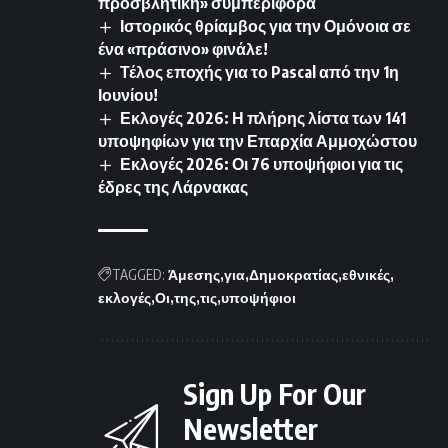
προσβλητική» συμπεριφορά
Ιστορικός θρίαμβος για την Ομόνοια σε
ένα «πράσινο» φινάλε!
Τέλος εποχής για το Pascal από την 1η
Ιουνίου!
Εκλογές 2026: Η πλήρης λίστα των 141
υποψηφίων για την Επαρχία Αμμοχώστου
Εκλογές 2026: Οι 76 υποψήφιοι για τις
έδρες της Λάρνακας
TAGGED:
Άμεσης
για
Δημοκρατίας
εθνικές
εκλογές
Οι
της
τις
υποψήφιοι
Sign Up For Our
Newsletter