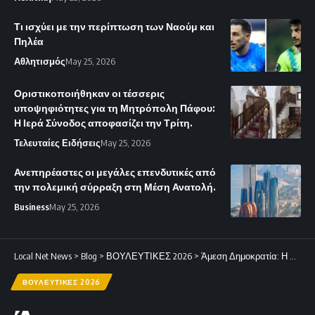
Τι ισχύει με την περίπτωση των Ναούμ και
Πηλέα
Αθλητισμός
May 25, 2026
Οριστικοποιήθηκαν οι τέσσερις
υποψηφιότητες για τη Μητρόπολη Πάφου:
Η Ιερά Σύνοδος αποφασίζει την Τρίτη.
Τελευταίες Ειδήσεις
May 25, 2026
Ανεπηρέαστες οι μεγάλες επενδυτικές από
την πολεμική σύρραξη στη Μέση Ανατολή.
Business
May 25, 2026
Local Net News
>
Blog
>
ΒΟΥΛΕΥΤΙΚΕΣ 2026
>
Άμεση Δημοκρατία: Η αναλυτική σταυροδοσία των 56 υποψηφίων ανά επαρχία
ΒΟΥΛΕΥΤΙΚΕΣ 2026