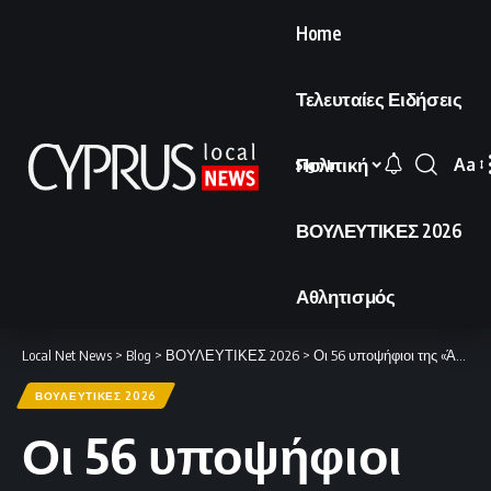
Home
Τελευταίες Ειδήσεις
Πολιτική
Aa
Sign In
Font
Resi
ΒΟΥΛΕΥΤΙΚΕΣ 2026
Αθλητισμός
Local Net News
>
Blog
>
ΒΟΥΛΕΥΤΙΚΕΣ 2026
>
Οι 56 υποψήφιοι της «Άμεσης Δημοκρατίας» για τις εθνικές εκλογές
ΒΟΥΛΕΥΤΙΚΕΣ 2026
Οι 56 υποψήφιοι