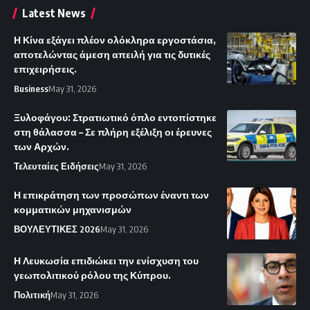
Latest News
Η Κίνα εξάγει πλέον ολόκληρα εργοστάσια,
αποτελώντας άμεση απειλή για τις δυτικές
επιχειρήσεις.
Business
May 31, 2026
Ξυλοφάγου: Στρατιωτικό όπλο εντοπίστηκε
στη θάλασσα – Σε πλήρη εξέλιξη οι έρευνες
των Αρχών.
Τελευταίες Ειδήσεις
May 31, 2026
Η επικράτηση των προσώπων έναντι των
κομματικών μηχανισμών
ΒΟΥΛΕΥΤΙΚΕΣ 2026
May 31, 2026
Η Λευκωσία επιδιώκει την ενίσχυση του
γεωπολιτικού ρόλου της Κύπρου.
Πολιτική
May 31, 2026