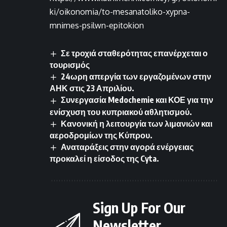
ki/oikonomia/to-mesanatoliko-xypna-
mnimes-psilwn-epitokion
Σε τροχιά σταθερότητας επανέρχεται ο
τουρισμός
24ωρη απεργία των εργαζομένων στην
ΑΗΚ στις 23 Απριλίου.
Συνεργασία Medochemie και ΚΟΕ για την
ενίσχυση του κυπριακού αθλητισμού.
Κανονική η λειτουργία των λιμανιών και
αεροδρομίων της Κύπρου.
Αναταράξεις στην αγορά ενέργειας
προκαλεί η είσοδος της Cyta.
Sign Up For Our
Newsletter