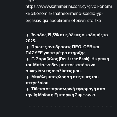
https://www.kathimerini.com.cy/gr/oikonomi
ki/oikonomia/anatheorimeno-sxedio-yp-
ergasias-gia-apopliromi-ofeilwn-sto-tka
Άνοδος 19,5% στις άδειες οικοδομής το
2025.
Πρώτες αντιδράσεις ΠΕΟ, ΟΕΒ και
ΠΑΣΥΞΕ για τα μέτρα στήριξης
Γ. Σαραβέλος (Deutsche Bank): Η κριτική
του Μπέσεντ δεν με πτοεί από το να
συνεχίσω τις αναλύσεις μου.
Μεγάλη υποχώρηση στις τιμές του
πετρελαίου.
Τίθεται σε προσωρινή εφαρμογή από
την 1η Μαΐου η Εμπορική Συμφωνία.