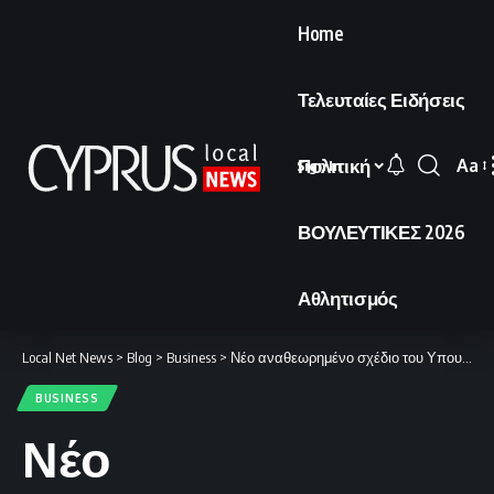
Home
Τελευταίες Ειδήσεις
Πολιτική
Aa
Sign In
Font
Resi
ΒΟΥΛΕΥΤΙΚΕΣ 2026
Αθλητισμός
Local Net News
>
Blog
>
Business
>
Νέο αναθεωρημένο σχέδιο του Υπουργείου Εργασίας για την αποπληρωμή οφειλών στο Ταμείο Κοινωνικών Ασφαλίσεων.
BUSINESS
Νέο