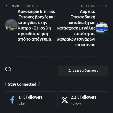
PREVIOUS ARTICLE
NEXT ARTICLE
Κακοκαιρία Erminio:
Λύμπια:
Έντονες βροχές και
Επεισοδιακή
καταιγίδες στην
καταδίωξη και
Κύπρο – Σε ισχύ η
κατάσχεση μεγάλης
προειδοποίηση
ποσότητας
από το απόγευμα.
λαθραίων τσιγάρων
και καπνού
Leave a Comment
Stay Connected
1.1K
Followers
2.2K
Followers
Like
Follow