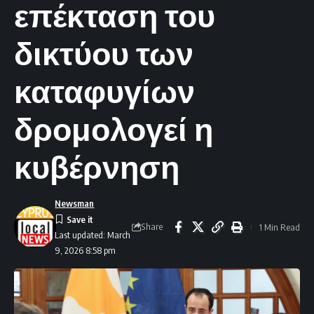
επέκταση του
δικτύου των
καταφυγίων
δρομολογεί η
κυβέρνηση
Newsman
Share
1 Min Read
Last updated: March
9, 2026 8:58 pm