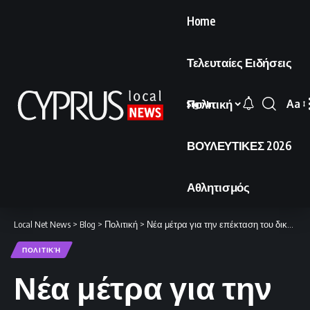
Home
Τελευταίες Ειδήσεις
Πολιτική
Aa
Sign In
Font
Resi
ΒΟΥΛΕΥΤΙΚΕΣ 2026
Αθλητισμός
Local Net News
>
Blog
>
Πολιτική
>
Νέα μέτρα για την επέκταση του δικτύου των καταφυγίων δρομολογεί η κυβέρνηση
ΠΟΛΙΤΙΚΉ
Νέα μέτρα για την