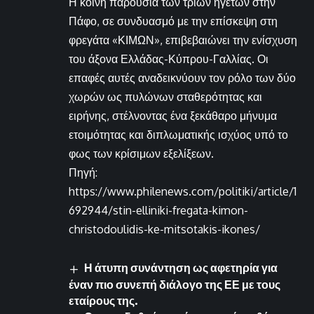
Η κοινή παρουσία των τριών ηγετών στην
Πάφο, σε συνδυασμό με την επίσκεψη στη
φρεγάτα «ΚΙΜΩΝ», επιβεβαιώνει την ενίσχυση
του άξονα Ελλάδας-Κύπρου-Γαλλίας. Οι
επαφές αυτές αναδεικνύουν τον ρόλο των δύο
χωρών ως πυλώνων σταθερότητας και
ειρήνης, στέλνοντας ένα ξεκάθαρο μήνυμα
ετοιμότητας και διπλωματικής ισχύος υπό το
φως των κρίσιμων εξελίξεων.
Πηγή:
https://www.philenews.com/politiki/article/1
692944/stin-elliniki-fregata-kimon-
christodoulidis-ke-mitsotakis-ikones/
Η άτυπη συνάντηση ως αφετηρία για
έναν πιο συνεπή διάλογο της ΕΕ με τους
εταίρους της.