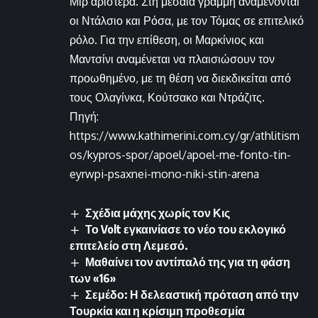
Μιρ αριστερά. Στη μεσαία γραμμή αναμένονται
οι Ντάλσιο και Ρόσα, με τον Τόμας σε επιτελικό
ρόλο. Για την επίθεση, οι Μαρκίνιος και
Μαντσίνι αναμένεται να πλαισιώσουν τον
προωθημένο, με τη θέση να διεκδικείται από
τους Ολαγίνκα, Κούτσακο και Ντράζιτς.
Πηγή:
https://www.kathimerini.com.cy/gr/athlitism
os/kypros-spor/apoel/apoel-me-fonto-tin-
eyrwpi-psaxnei-mono-niki-stin-arena
Σχέδια μάχης χωρίς τον Κις
Το Volt εγκαινίασε το νέο του εκλογικό
επιτελείο στη Λεμεσό.
Μαθαίνει τον αντίπαλό της για τη φάση
των «16»
Σεμέδο: Η δελεαστική πρόταση από την
Τουρκία και η κρίσιμη προθεσμία