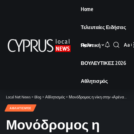
Home
Τελευταίες Ειδήσεις
Πολιτική
Aa
Sign In
Font
Resi
ΒΟΥΛΕΥΤΙΚΕΣ 2026
Αθλητισμός
Local Net News
>
Blog
>
Αθλητισμός
>
Μονόδρομος η νίκη στην «Αρένα» με το βλέμμα στην Ευρώπη.
ΑΘΛΗΤΙΣΜΌΣ
Μονόδρομος η