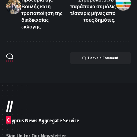
Βουλής και η
παράπονα σε μόλις
τροποποίηση της
τέσσερις μήνες από
διαδικασίας
τους δημότες.
εκλογής
Leave a Comment
//
C
yprus News Aggregate Service
Sign Up for Our Newsletter