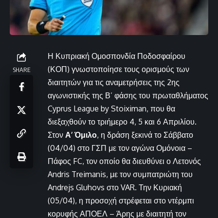
Η Κυπριακή Ομοσπονδία Ποδοσφαίρου
(ΚΟΠ) γνωστοποίησε τους ορισμούς των
SHARE
διαιτητών για τις αναμετρήσεις της 2ης
αγωνιστικής της Β’ φάσης του πρωταθλήματος
Cyprus League by Stoiximan, που θα
διεξαχθούν το τριήμερο 4, 5 και 6 Απριλίου.
Στον
Α’ Όμιλο
, η δράση ξεκινά το Σάββατο
(04/04) στο ΓΣΠ με τον αγώνα Ομόνοια –
Πάφος FC, τον οποίο θα διευθύνει ο Λετονός
Andris Treimanis, με τον συμπατριώτη του
Andrejs Gluhovs στο VAR. Την Κυριακή
(05/04), η προσοχή στρέφεται στο ντέρμπι
κορυφής ΑΠΟΕΛ – Άρης με διαιτητή τον