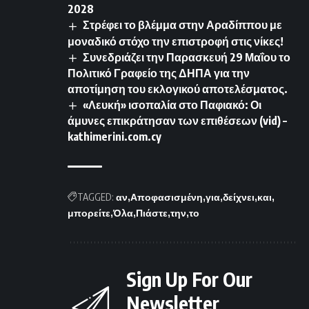
2028
Στρέφει το βλέμμα στην Αραδίππου με
μοναδικό στόχο την επιστροφή στις νίκες!
Συνεδριάζει την Παρασκευή 29 Μαΐου το
Πολιτικό Γραφείο της ΔΗΠΑ για την
αποτίμηση του εκλογικού αποτελέσματος.
«Λευκή» ισοπαλία στο Παφιακό: Οι
άμυνες επικράτησαν των επιθέσεων (vid) –
kathimerini.com.cy
TAGGED:
αν
Αποφασισμένη
για
δείχνει
και
μπορείτε
Όλα
Πιάστε
την
το
Sign Up For Our
Newsletter