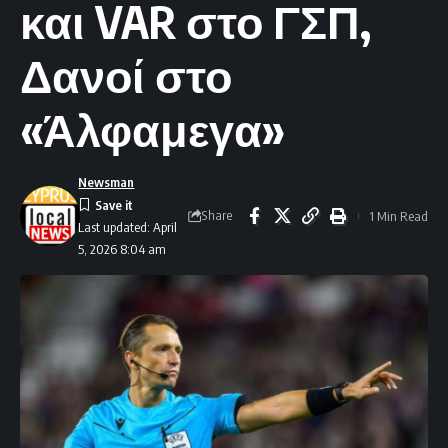
και VAR στο ΓΣΠ,
Δανοί στο
«Άλφαμεγα»
Newsman
Share
1 Min Read
Last updated: April
5, 2026 8:04 am