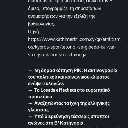
διαιτητών σε κρίσιμα πόστα, ειδικά στον Α’
όμιλο, υπογραμμίζει τη σημασία των
αναμετρήσεων για την εξέλιξη της
βαθμολογίας.
Πηγή:
https://www.kathimerini.com.cy/gr/athlitism
os/kypros-spor/letonoi-se-gipedo-kai-var-
sto-gsp-danoi-sto-alfamega
4η δημοσκόπηση ΡΙΚ: Η ακτινογραφία
του πολιτικού και κοινωνικού κλίματος
ενόψει εκλογών.
Το Losada effect και στο ευρωπαϊκό
προσκήνιο.
Αναζητώντας τα ίχνη της ελληνικής
γλώσσας
Υπό διερεύνηση τέσσερις ύποπτοι
αγώνες στη Β’ Κατηγορία.