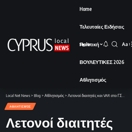
Home
Τελευταίες Ειδήσεις
Πολιτική
Aa
Sign In
Font
Resi
ΒΟΥΛΕΥΤΙΚΕΣ 2026
Αθλητισμός
Local Net News
>
Blog
>
Αθλητισμός
>
Λετονοί διαιτητές και VAR στο ΓΣΠ, Δανοί στο «Άλφαμεγα»
ΑΘΛΗΤΙΣΜΌΣ
Λετονοί διαιτητές