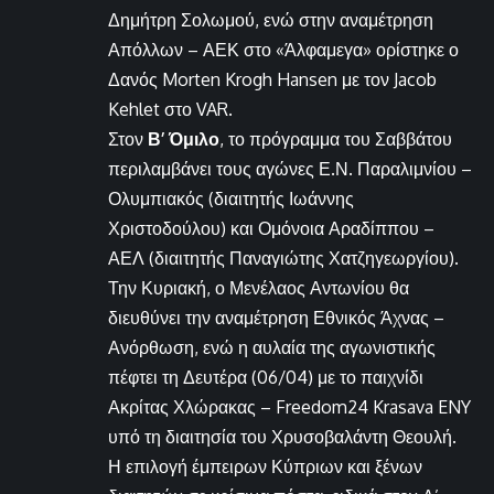
Δημήτρη Σολωμού, ενώ στην αναμέτρηση
Απόλλων – ΑΕΚ στο «Άλφαμεγα» ορίστηκε ο
Δανός Morten Krogh Hansen με τον Jacob
Kehlet στο VAR.
Στον
Β’ Όμιλο
, το πρόγραμμα του Σαββάτου
περιλαμβάνει τους αγώνες Ε.Ν. Παραλιμνίου –
Ολυμπιακός (διαιτητής Ιωάννης
Χριστοδούλου) και Ομόνοια Αραδίππου –
ΑΕΛ (διαιτητής Παναγιώτης Χατζηγεωργίου).
Την Κυριακή, ο Μενέλαος Αντωνίου θα
διευθύνει την αναμέτρηση Εθνικός Άχνας –
Ανόρθωση, ενώ η αυλαία της αγωνιστικής
πέφτει τη Δευτέρα (06/04) με το παιχνίδι
Ακρίτας Χλώρακας – Freedom24 Krasava ENY
υπό τη διαιτησία του Χρυσοβαλάντη Θεουλή.
Η επιλογή έμπειρων Κύπριων και ξένων