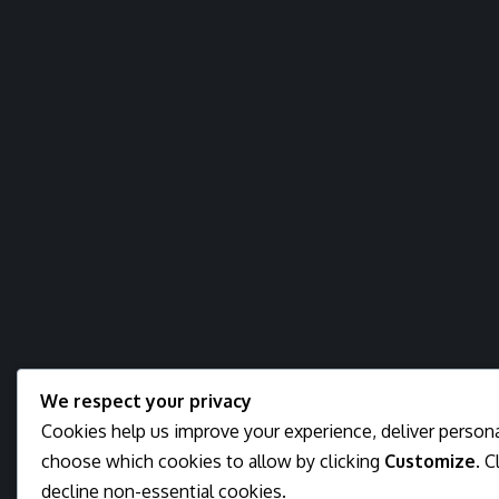
We respect your privacy
Cookies help us improve your experience, deliver personal
choose which cookies to allow by clicking
Customize
. C
decline non-essential cookies.