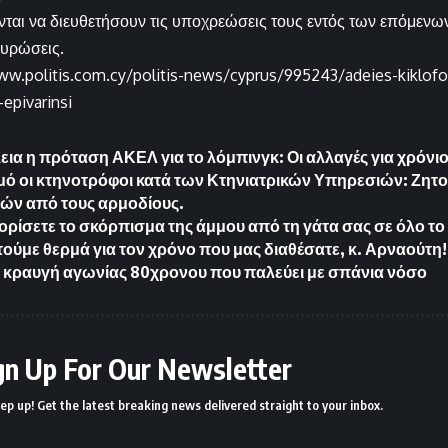
νται να διευθετήσουν τις υποχρεώσεις τους εντός των επόμεν
κυρώσεις.
ww.politis.com.cy/politis-news/cyprus/995243/adeies-kiklofor
epivarinsi
εια η πρόταση ΑΚΕΛ για το λόμπινγκ: Οι αλλαγές για χρόνιο
ό οι κτηνοτρόφοι κατά των Κτηνιατρικών Υπηρεσιών: Ζητ
ών από τους αρμοδίους.
ορίσετε το σκόρπισμα της άμμου από τη γάτα σας σε όλο το 
τούμε θερμά για τον χρόνο που μας διαθέσατε, κ. Αρναούτη!
 κραυγή αγωνίας 80χρονου που παλεύει με σπάνια νόσο
gn Up For Our Newsletter
ep up! Get the latest breaking news delivered straight to your inbox.