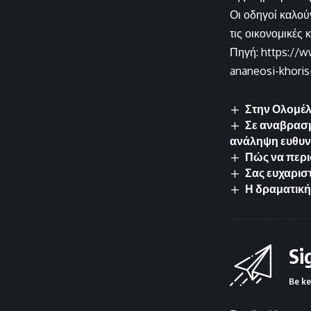
Οι οδηγοί καλού
τις οικονομικές 
Πηγή: https://w
ananeosi-khoris-
Στην Ολομέλ
Σε αναβρασμ
ανάληψη ευθυν
Πώς να περι
Σας ευχαρισ
Η δραματική
Si
Be ke