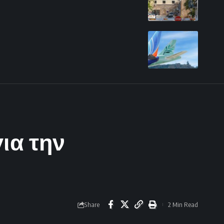
ια την
Share
2 Min Read