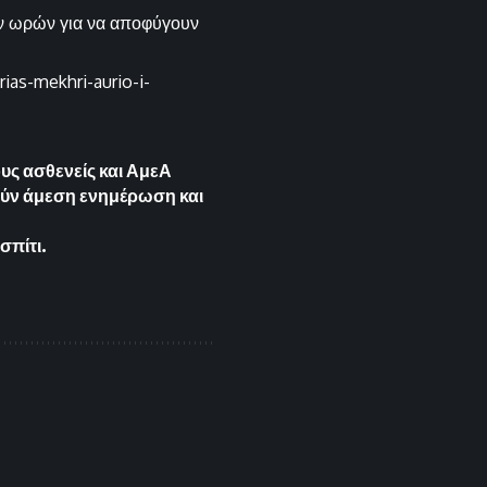
ων ωρών για να αποφύγουν
ias-mekhri-aurio-i-
υς ασθενείς και ΑμεΑ
ούν άμεση ενημέρωση και
σπίτι.