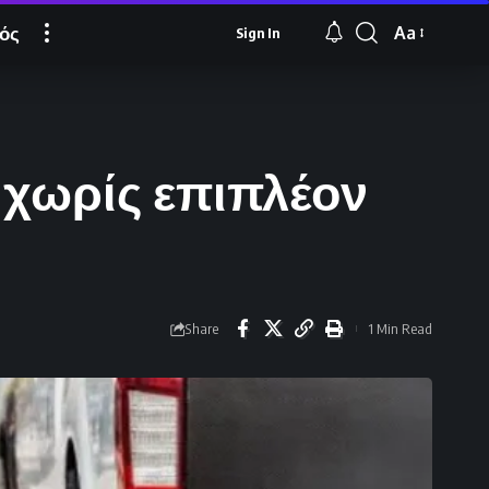
ός
Aa
Sign In
Font
Resizer
 χωρίς επιπλέον
Share
1 Min Read