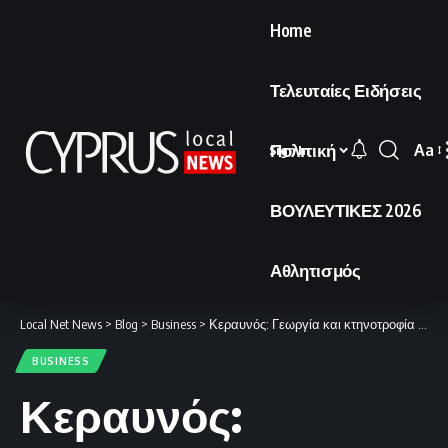
Home
Τελευταίες Ειδήσεις
Πολιτική
Aa
Sign In
Font
Resi
ΒΟΥΛΕΥΤΙΚΕΣ 2026
Αθλητισμός
Local Net News
>
Blog
>
Business
>
Κεραυνός: Γεωργία και κτηνοτροφία πρέπει να παραμείνουν στον πυρήνα της Πολιτικής Συνοχής
BUSINESS
Κεραυνός: