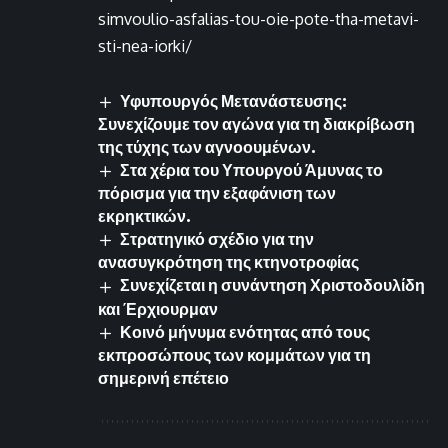
simvoulio-asfalias-tou-oie-pote-tha-metavi-
sti-nea-iorki/
Υφυπουργός Μετανάστευσης:
Συνεχίζουμε τον αγώνα για τη διακρίβωση
της τύχης των αγνοουμένων.
Στα χέρια του Υπουργού Άμυνας το
πόρισμα για την εξαφάνιση των
εκρηκτικών.
Στρατηγικό σχέδιο για την
ανασυγκρότηση της κτηνοτροφίας
Συνεχίζεται η συνάντηση Χριστοδουλίδη
και Έρχιουρμαν
Κοινό μήνυμα ενότητας από τους
εκπροσώπους των κομμάτων για τη
σημερινή επέτειο