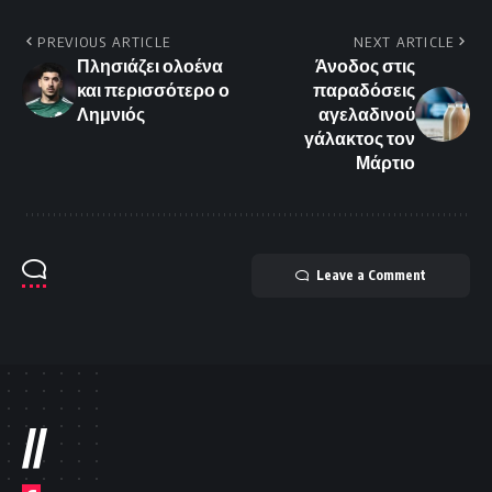
PREVIOUS ARTICLE
NEXT ARTICLE
Πλησιάζει ολοένα
Άνοδος στις
και περισσότερο ο
παραδόσεις
Λημνιός
αγελαδινού
γάλακτος τον
Μάρτιο
Leave a Comment
//