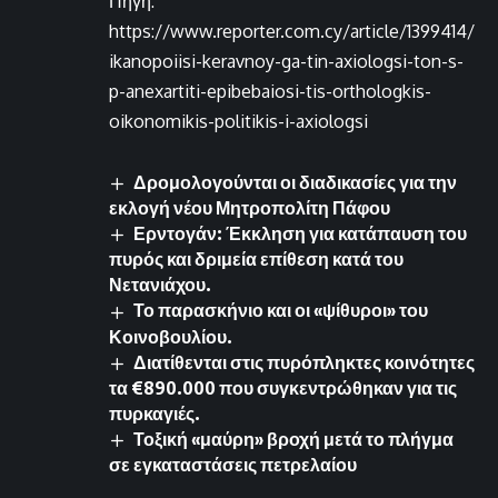
Πηγή:
https://www.reporter.com.cy/article/1399414/
ikanopoiisi-keravnoy-ga-tin-axiologsi-ton-s-
p-anexartiti-epibebaiosi-tis-orthologkis-
oikonomikis-politikis-i-axiologsi
Δρομολογούνται οι διαδικασίες για την
εκλογή νέου Μητροπολίτη Πάφου
Ερντογάν: Έκκληση για κατάπαυση του
πυρός και δριμεία επίθεση κατά του
Νετανιάχου.
Το παρασκήνιο και οι «ψίθυροι» του
Κοινοβουλίου.
Διατίθενται στις πυρόπληκτες κοινότητες
τα €890.000 που συγκεντρώθηκαν για τις
πυρκαγιές.
Τοξική «μαύρη» βροχή μετά το πλήγμα
σε εγκαταστάσεις πετρελαίου