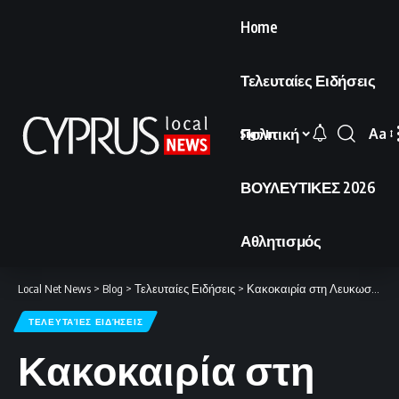
Home
Τελευταίες Ειδήσεις
Πολιτική
Aa
Sign In
Font
Resi
ΒΟΥΛΕΥΤΙΚΕΣ 2026
Αθλητισμός
Local Net News
>
Blog
>
Τελευταίες Ειδήσεις
>
Κακοκαιρία στη Λευκωσία μετά το μεσημέρι: Η πρόγνωση της Μετεωρολογικής Υπηρεσίας.
ΤΕΛΕΥΤΑΊΕΣ ΕΙΔΉΣΕΙΣ
Κακοκαιρία στη