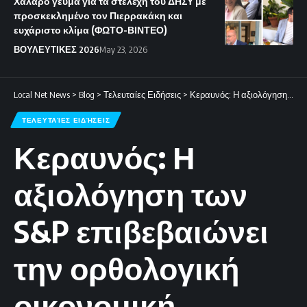
Χαλαρό γεύμα για τα στελέχη του ΔΗΣΥ με
προσκεκλημένο τον Πιερρακάκη και
ευχάριστο κλίμα (ΦΩΤΟ-ΒΙΝΤΕΟ)
ΒΟΥΛΕΥΤΙΚΕΣ 2026
May 23, 2026
Local Net News
>
Blog
>
Τελευταίες Ειδήσεις
>
Κεραυνός: Η αξιολόγηση των S&P επιβεβαιώνει την ορθολογική οικονομική πολιτική της κυβέρνησης
ΤΕΛΕΥΤΑΊΕΣ ΕΙΔΉΣΕΙΣ
Κεραυνός: Η
αξιολόγηση των
S&P επιβεβαιώνει
την ορθολογική
οικονομική