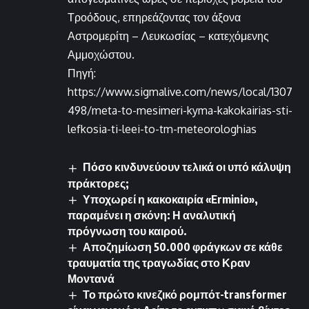
Τροόδους, επηρεάζοντας τον άξονα
Αστρομερίτη – Λευκωσίας – κατεχόμενης
Αμμοχώστου.
Πηγή:
https://www.sigmalive.com/news/local/1307
498/meta-to-mesimeri-kyma-kakokairias-sti-
lefkosia-ti-leei-to-tm-meteorologhias
Πόσο κινδυνεύουν τελικά οι υπό κάλυψη
πράκτορες;
Υποχωρεί η κακοκαιρία «Erminio»,
παραμένει η σκόνη: Η αναλυτική
πρόγνωση του καιρού.
Αποζημίωση 50.000 φράγκων σε κάθε
τραυματία της τραγωδίας στο Κραν
Μοντανά
Το πρώτο κινεζικό ρομπότ-transformer