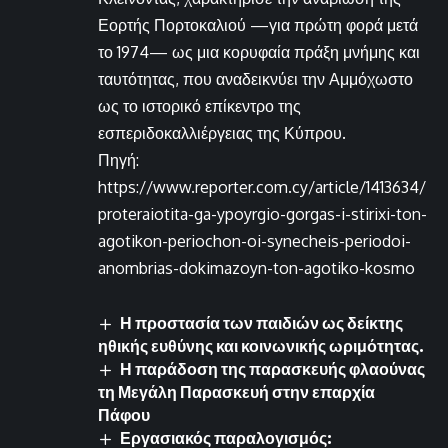
Εορτής Πορτοκαλιού —για πρώτη φορά μετά
το 1974— ως μια κορυφαία πράξη μνήμης και
ταυτότητας, που αναδεικνύει την Αμμόχωστο
ως το ιστορικό επίκεντρο της
εσπεριδοκαλλιέργειας της Κύπρου.
Πηγή:
https://www.reporter.com.cy/article/1413634/
proteraiotita-ga-ypoyrgio-gorgas-i-stirixi-ton-
agotikon-periochon-oi-synecheis-periodoi-
anombrias-dokimazoyn-ton-agotiko-kosmo
Η προστασία των παιδιών ως δείκτης
ηθικής ευθύνης και κοινωνικής ωριμότητας.
Η παράδοση της παρασκευής φλαούνας
τη Μεγάλη Παρασκευή στην επαρχία
Πάφου
Εργασιακός παραλογισμός: