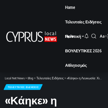
Home
Τελευταίες Ειδήσεις
Πολιτική
Aa
Sign In
Font
Resi
ΒΟΥΛΕΥΤΙΚΕΣ 2026
Αθλητισμός
Local Net News
>
Blog
>
Τελευταίες Ειδήσεις
>
«Κάηκε» η Λευκωσία: Χιλιάδες Ομονοιάτες κατέκλυσαν την Παπανικολή (ΒΙΝΤΕΟ)
ΤΕΛΕΥΤΑΊΕΣ ΕΙΔΉΣΕΙΣ
«Κάηκε» η