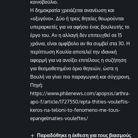
κοινοβούλιο.
Η δημοκρατία χρειάζεται ανανέωση και
«οξυγόνο». Δύο ή τρεις θητείες θεωρούνται
υπεραρκετές για να αφήσει ένας βουλευτής το
έργο του. Αν η αλλαγή δεν επιτευχθεί σε 15
χρόνια, είναι αμφίβολο αν θα συμβεί στα 30. Η
περίπτωση Κουλία αποτελεί την ιδανική
αφορμή για να ανοίξει επιτέλους η συζήτηση
για θεσμοθετημένο όριο θητειών, ώστε η
Βουλή να γίνει πιο παραγωγική και σύγχρονη.
Πηγή:
https://www.philenews.com/apopsis/arthra-
apo-f/article/1727550/epta-thities-vouleftis-
keros-na-telioni-to-fenomeno-me-tous-
epangelmaties-vouleftes/
Παραδόθηκε η έκθεση για τους βιασμούς