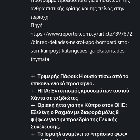
ανθρωπιστικής κρίσης και της πείνας στην
περιοχή.
Πηγή:
https://www.reporter.com.cy/article/1397872
/binteo-dekades-nekroi-apo-bombardismo-
stin-kampoyl-katangelies-ga-ekatontades-
thymata
Τριμερής Πάφου: Η ουσία πίσω από το
επικοινωνιακό προσκήνιο.
ΗΠΑ: Εντοπισμός κρουσμάτων του ιού
Χάντα σε ταξιδιώτες
Οριακή ήττα για την Κύπρο στον ΟΗΕ:
Εξελέγη ο Ραχμάν με διαφορά μόλις 8
ψήφων για την προεδρία της Γενικής
Συνέλευσης.
Το Ισραήλ αναμένει το «πράσινο φως»