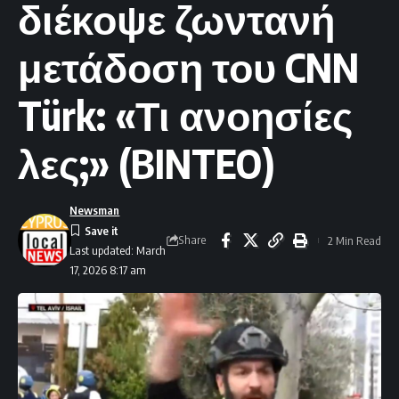
διέκοψε ζωντανή
μετάδοση του CNN
Türk: «Τι ανοησίες
λες;» (BINTEO)
Newsman
Share
2 Min Read
Last updated: March
17, 2026 8:17 am