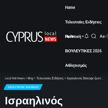
Home
Τελευταίες Ειδήσεις
Πολιτική
Aa
Sign In
Font
Resi
ΒΟΥΛΕΥΤΙΚΕΣ 2026
Αθλητισμός
Local Net News
>
Blog
>
Τελευταίες Ειδήσεις
>
Ισραηλινός διέκοψε ζωντανή μετάδοση του CNN Türk: «Τι ανοησίες λες;» (BINTEO)
ΤΕΛΕΥΤΑΊΕΣ ΕΙΔΉΣΕΙΣ
Ισραηλινός