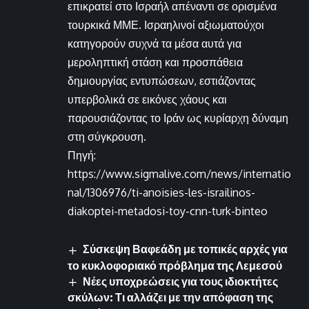
επικρατεί στο Ισραήλ απέναντι σε ορισμένα
τουρκικά ΜΜΕ. Ισραηλινοί αξιωματούχοι
κατηγορούν συχνά τα μέσα αυτά για
μεροληπτική στάση και προσπάθεια
δημιουργίας εντυπώσεων, εστιάζοντας
υπερβολικά σε εικόνες χάους και
παρουσιάζοντας το Ιράν ως κυρίαρχη δύναμη
στη σύγκρουση.
Πηγή:
https://www.sigmalive.com/news/internatio
nal/1306976/ti-anoisies-les-israilinos-
diakoptei-metadosi-toy-cnn-turk-binteo
Σύσκεψη Βαφεάδη με τοπικές αρχές για
το κυκλοφοριακό πρόβλημα της Λεμεσού
Νέες υποχρεώσεις για τους ιδιοκτήτες
σκύλων: Τι αλλάζει με την απόφαση της