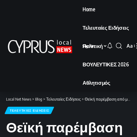
Home
Τελευταίες Ειδήσεις
Πολιτική
Aa
Sign In
Font
Resi
ΒΟΥΛΕΥΤΙΚΕΣ 2026
Αθλητισμός
Local Net News
>
Blog
>
Τελευταίες Ειδήσεις
>
Θεϊκή παρέμβαση από μηχανής!
ΤΕΛΕΥΤΑΊΕΣ ΕΙΔΉΣΕΙΣ
Θεϊκή παρέμβαση