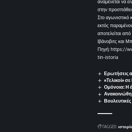
αναμένεται να εί
στην προσπάθειά
Στο αγωνιστικό 
εκτός παραμένου
αποτελείται από
Ιβάνοβιτς και Μπ
Πηγή: https://w
tin-istoria
Ερωτήσεις α
«Τελικοί» σ
Ομόνοια: Η 
Ανακοινώθηκ
Βουλευτικές 
TAGGED:
ιστορί