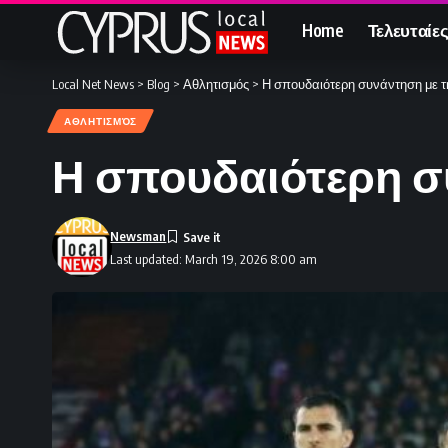
Home
Τελευταίες
Local Net News
>
Blog
>
Αθλητισμός
>
Η σπουδαιότερη συνάντηση με τη
ΑΘΛΗΤΙΣΜΌΣ
Η σπουδαιότερη συ
Newsman
Last updated: March 19, 2026 8:00 am