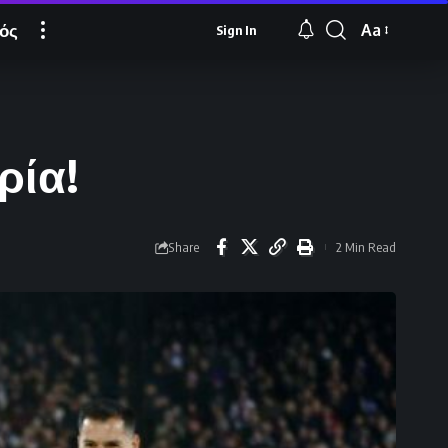
ός
Aa
Sign In
Font
Resizer
ρία!
Share
2 Min Read