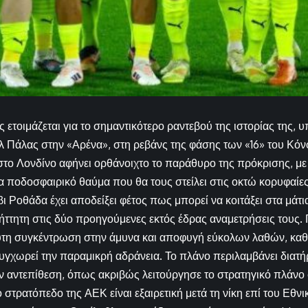
ετοιμάζεται για το σημαντικότερο ραντεβού της ιστορίας της, 
αλ Πάλας στην «Αρένα», στη ρεβάνς της φάσης των «16» του Κόν
ο Λονδίνο αφήνει ορθάνοιχτο το παράθυρο της πρόκρισης, με
α ποδοσφαιρικό θαύμα που θα τους στείλει στις οκτώ κορυφαίε
ι Ροθάδα έχει αποδείξει φέτος πως μπορεί να κοιτάξει στα μάτι
ττητη στις δύο προηγούμενες εκτός έδρας αναμετρήσεις τους. Γι
υτη συγκέντρωση στην άμυνα και αποφυγή εύκολων λαθών, καθ
υγχωρεί την παραμικρή αδράνεια. Το πλάνο περιλαμβάνει διατ
ν αντεπίθεση, όπως ακριβώς λειτούργησε το στρατηγικό πλάνο 
 στρατόπεδο της ΑΕΚ είναι εξαιρετική μετά τη νίκη επί του Εθν