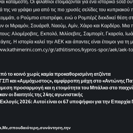
ναι κατάμεστη. Οι φίλαθλοι ετοιμάζονται για ένα ιστορικό sold o
 της να γράψει μια από τις πιο χρυσές σελίδες του κυπριακού
κομμάτι, ο Ρούμπιο επιστρέφει, ενώ ο Ρομπέρζ διεκδικεί θέση σ
ν οι Μιραμόν, Σουάρεθ, Ναούμ, Αμίν, Χάιρο και Καρδέρο. Μια 
 τους: Αλομέροβιτς, Εκπολό, Μιλίσεβιτς, Σαμπορίτ, Γκαρσία, Ιωά
άγιτς. Η ιστορία καλεί την ΑΕΚ και άπαντες είναι έτοιμοι για τ
ww.kathimerini.com.cy/gr/athlitismos/kypros-spor/aek/aek-
πό το κοινό χωρίς καμία προκαθορισμένη ατζέντα
ε ΓΣΠ και «Αμμόχωστος», αμφίρροπη μάχη στο «Αντώνης 
άμεση προσαρμογή και η ετοιμότητα του Μπάλκο στο παιχνί
αν οι διαιτητές της 24ης αγωνιστικής
Εκλογές 2026: Αυτοί είναι οι 67 υποψήφιοι για την Επαρχί
α
Με
σπουδαιότερη
συνάντηση
την