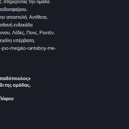
ut, στηρίζοντας την ομάδα
 ποδοσφαίρου.
την αποστολή. Αντίθετα,
πιθανή ενδεκάδα
ννου, Λέδες, Πονς, Ροντέν,
η μεγάλη υπέρβαση.
to-pio-megalo-ranteboy-me-
Παπαδόπουλος»
δι της ομάδας.
α Πάφου