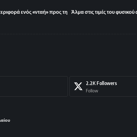
περιφορά ενός «νταή» προς τη
Άλμα στις τιμές του φυσικού
2.2K
Followers
Follow
λαίου