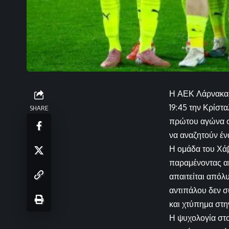
Η ΑΕΚ Λάρνακας 
19:45 την Κρίστ
SHARE
πρώτου αγώνα στ
να αναζητούν έν
Η ομάδα του Χάβ
παραμένοντας αή
απαιτείται απόλ
αντιπάλου δεν σ
και χτύπημα στη
Η ψυχολογία στο