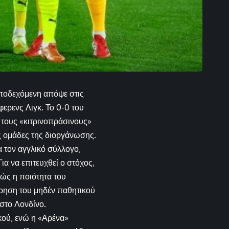
υποδεχόμενη απόψε στις
φερενς Λιγκ. Το 0-0 του
 τους «κιτρινοπράσινους»
ς ομάδες της διοργάνωσης.
α τον αγγλικό σύλλογο,
α να επιτευχθεί ο στόχος,
ώς η ποιότητα του
ήρηση του μηδέν παθητικού
στο Λονδίνο.
ικού, ενώ η «Αρένα»