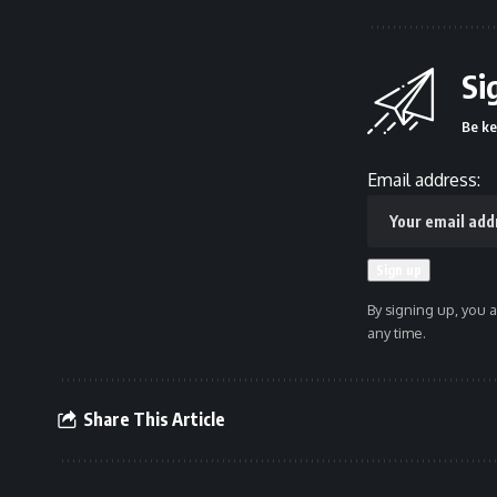
Si
Be ke
Email address:
By signing up, you 
any time.
Share This Article