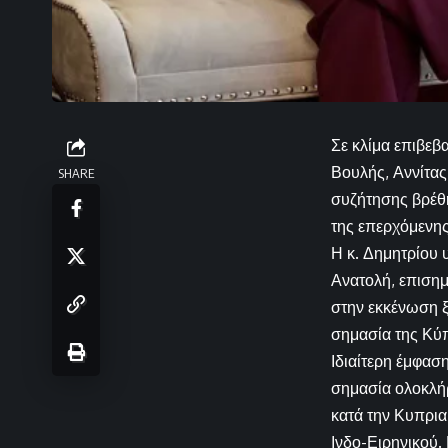
Σε κλίμα επιβε
Βουλής, Αννίτας
SHARE
συζήτησης βρέθη
της επερχόμενη
Η κ. Δημητρίου
Ανατολή, επισημ
στην εκκένωση ξ
σημασία της Κύ
Ιδιαίτερη έμφασ
σημασία ολοκλή
κατά την Κυπρια
Ινδο-Ειρηνικού.