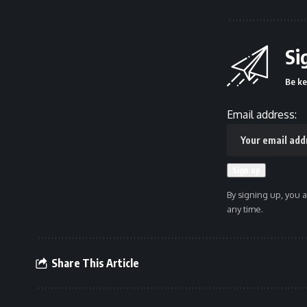
Si
Be ke
Email address:
By signing up, you 
any time.
Share This Article