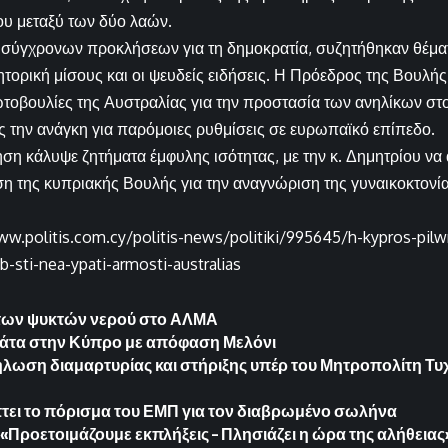
ου μεταξύ των δύο λαών.
 σύγχρονων προκλήσεων για τη δημοκρατία, συζητήθηκαν θέμα
ητορική μίσους και οι ψευδείς ειδήσεις. Η Πρόεδρος της Βουλή
τοβουλίες της Αυστραλίας για την προστασία των ανηλίκων στο
 την ανάγκη για παρόμοιες ρυθμίσεις σε ευρωπαϊκό επίπεδο.
ηση κάλυψε ζητήματα έμφυλης ισότητας, με την κ. Δημητρίου ν
η της κυπριακής Βουλής για την αναγνώριση της γυναικοκτονί
ww.politis.com.cy/politis-news/politiki/995645/h-kypros-pilwn
tb-sti-nea-ypati-armosti-australias
των ψυκτών νερού στο ΑΛΜΑ
γάτα στην Κύπρο με απόφαση Μελόνι
λωση διαμαρτυρίας και στήριξης υπέρ του Μητροπολίτη Τυχ
τει το πόρισμα του ΕΜΠ για τον διαβρωμένο σωλήνα
«Προετοιμάζουμε εκπλήξεις – Πλησιάζει η ώρα της αλήθειας