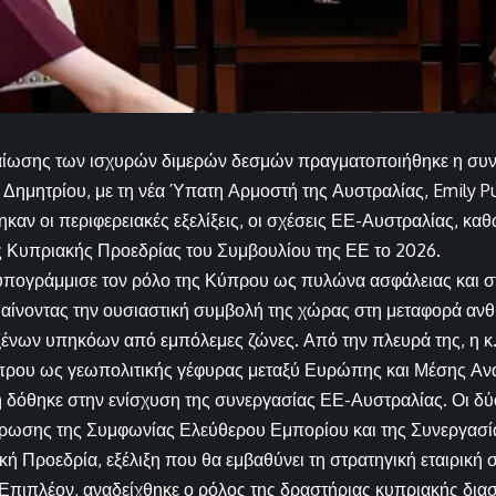
βαίωσης των ισχυρών διμερών δεσμών πραγματοποιήθηκε η συν
 Δημητρίου, με τη νέα Ύπατη Αρμοστή της Αυστραλίας, Emily Pu
καν οι περιφερειακές εξελίξεις, οι σχέσεις ΕΕ-Αυστραλίας, καθ
ς Κυπριακής Προεδρίας του Συμβουλίου της ΕΕ το 2026.
 υπογράμμισε τον ρόλο της Κύπρου ως πυλώνα ασφάλειας και 
αίνοντας την ουσιαστική συμβολή της χώρας στη μεταφορά ανθ
ένων υπηκόων από εμπόλεμες ζώνες. Από την πλευρά της, η κ.
πρου ως γεωπολιτικής γέφυρας μεταξύ Ευρώπης και Μέσης Αν
η δόθηκε στην ενίσχυση της συνεργασίας ΕΕ-Αυστραλίας. Οι δύ
ρωσης της Συμφωνίας Ελεύθερου Εμπορίου και της Συνεργασί
κή Προεδρία, εξέλιξη που θα εμβαθύνει τη στρατηγική εταιρική 
 Επιπλέον, αναδείχθηκε ο ρόλος της δραστήριας κυπριακής δι