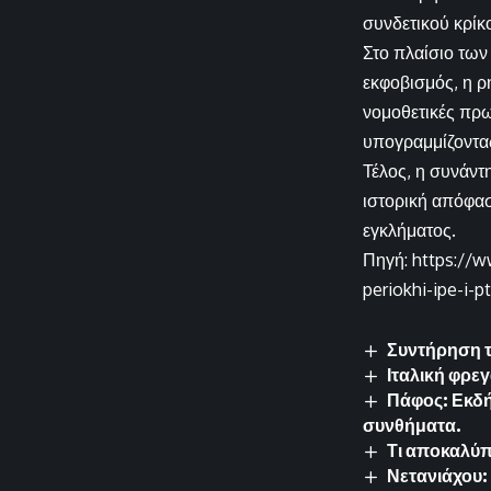
συνδετικού κρίκ
Στο πλαίσιο των
εκφοβισμός, η ρ
νομοθετικές πρω
υπογραμμίζοντας
Τέλος, η συνάντ
ιστορική απόφασ
εγκλήματος.
Πηγή: https://w
periokhi-ipe-i-p
Συντήρηση 
Ιταλική φρε
Πάφος: Εκδή
συνθήματα.
Τι αποκαλύπ
Νετανιάχου: 