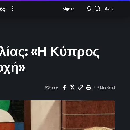
ός
Aa
Sign In
Font
Resizer
λίας: «Η Κύπρος
οχή»
Share
2 Min Read