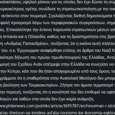
καταστάσεις υψηλού ρίσκου για τις οποίες δεν έχει δώσει τη συ
υρκοκύπριος ηγέτης συνέδεσε τη στρατιωτικοποίηση με την οικ
ν αντίκτυπο στον τουρισμό. Σχολιάζοντας διεθνή δημοσιεύματα
φαλή προορισμό λόγω των περιφερειακών συγκρούσεων, σημεί
νες. Επικαλέστηκε την έντονη παρουσία στρατιωτικών μέσων α
, η Ισπανία και η Ολλανδία, καθώς και τη δραστηριότητα στις βρε
 «Ανδρέας Παπανδρέου», τονίζοντας ότι η εικόνα αυτή πλήττει 
του, ο κ. Έρχιουρμαν αναφέρθηκε επίσης σε άρθρο του Νιαζί Κι
λαιότερη δήλωση του πρώην πρωθυπουργού της Ελλάδας, Αντ
ρμογή του Σχεδίου Ανάν επέτρεψε στην Ελλάδα να συνεχίσει να
την Κύπρο, κάτι που θα ήταν απαγορευμένο υπό τους όρους το
γράμμισε ότι η σταθερότητα στην Ανατολική Μεσόγειο δεν μπορε
 η βούληση των Τουρκοκυπρίων. Ζήτησε τον άμεσο τερματισμό
 περιοχή, τονίζοντας ότι η κοινότητά του δεν επιθυμεί να υφίσ
λογών και λαθών στα οποία δεν έχει καμία ανάμειξη.
ww.philenews.com/politiki/article/1695787/erchiourman-i-stra
atias-thetoun-se-kindino-asfalia-tourismo-ke-ikonomia-egklovi