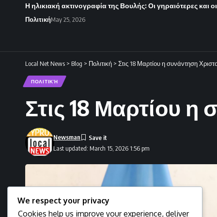
Η ηλικιακή ακτινογραφία της Βουλής: Οι γηραιότερες και ο
Πολιτική
May 25, 2026
Local Net News
>
Blog
>
Πολιτική
>
Στις 18 Μαρτίου η συνάντηση Χριστ
ΠΟΛΙΤΙΚΉ
Στις 18 Μαρτίου η
Newsman
Last updated: March 15, 2026 1:56 pm
We respect your privacy
Cookies help us improve your experience, deliver