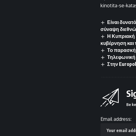
kinotita-se-kata
Είναι δυνατό
σύναψη διεθν
Η Κυπριακή 
κυβέρνηση και 
Το παρασκήν
Τηλεφωνική 
Στην Europo
Si
Be ke
Email address: