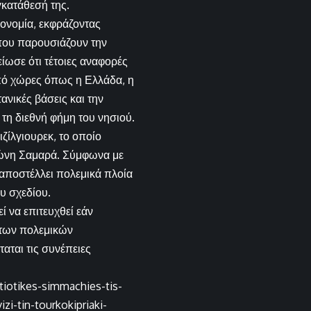
γκατάθεσή της.
ονομία, εκφράζοντας
 που παρουσιάζουν την
ωσε ότι τέτοιες αναφορές
πό χώρες όπως η Ελλάδα, η
τανικές βάσεις και την
τη διεθνή φήμη του νησιού.
ζίλγιουρεκ, το οποίο
ώνη Σαμαρά. Σύμφωνα με
 αποστέλλει πολεμικά πλοία
υ σχεδίου.
ί να επιτευχθεί εάν
 των πολεμικών
ταται τις συνέπειες
tiotikes-simmachies-tis-
zi-tin-tourkokipriaki-