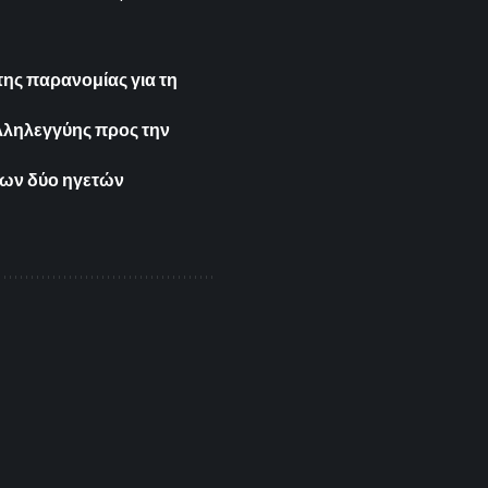
της παρανομίας για τη
λληλεγγύης προς την
των δύο ηγετών