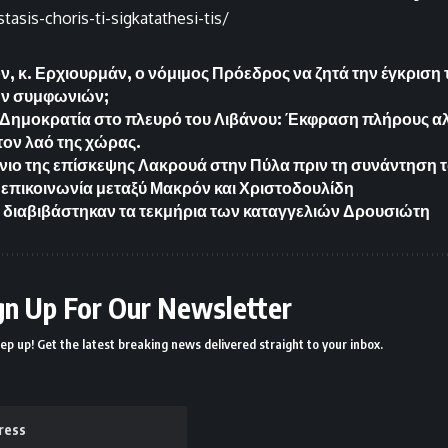
stasis-choris-ti-sigkatathesi-tis/
ν, κ. Ερχιουρμάν, ο νόμιμος Πρόεδρος να ζητά την έγκριση 
ών συμφωνιών;
Δημοκρατία στο πλευρό του Λιβάνου: Έκφραση πλήρους α
τον λαό της χώρας.
ιο της επίσκεψης Λακρουά στην Πύλα πριν τη συνάντηση 
επικοινωνία μεταξύ Μακρόν και Χριστοδουλίδη
l διαβιβάστηκαν τα τεκμήρια των καταγγελιών Δρουσιώτη
gn Up For Our Newsletter
ep up! Get the latest breaking news delivered straight to your inbox.