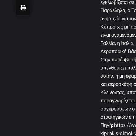
εγκλωβίζεται σε 
Παράλληλα, ο Το
ανησυχία για το
Κύπρο ως μη ασ
είναι αναμενόμε
Γαλλία, η Ιταλία
Αεροπορική Βάση
Στην παρέμβασή 
υπενθυμίζει πα
αυτήν, η μη εφα
και αεροσκάφη σ
Κλείνοντας, υπο
παραγνωρίζεται
συγκρούσεων στην
στρατηγικών επι
Πηγή: https://w
kipriakis-dimokr