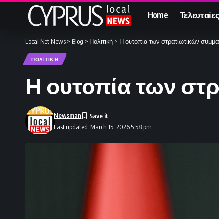
Home
Τελευταίες
Local Net News
>
Blog
>
Πολιτική
>
Η ουτοπία των στρατιωτικών συμμ
ΠΟΛΙΤΙΚΉ
Η ουτοπία των στ
Newsman
Last updated: March 15, 2026 5:58 pm