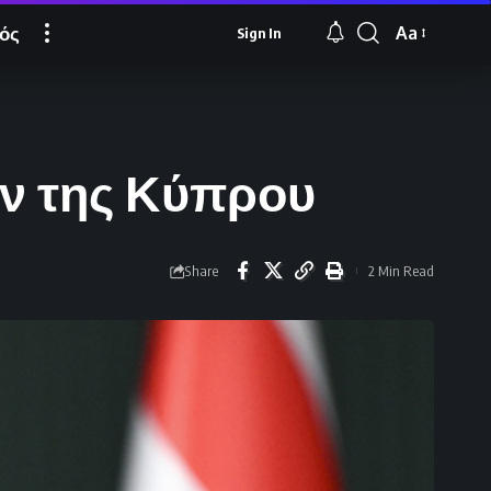
ός
Aa
Sign In
Font
Resizer
ν της Κύπρου
Share
2 Min Read