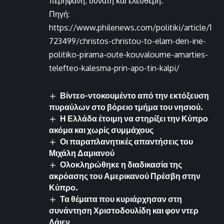
περήφανη, δυνατή και ελεύθερη.
Πηγή:
https://www.philenews.com/politiki/article/1
723499/christos-christou-to-elam-den-ine-
politiko-pirama-oute-kouvaloume-amarties-
telefteo-kalesma-prin-apo-tin-kalpi/
Βίντεο-ντοκουμέντο από την εκτόξευση
πυραύλων στο βόρειο τμήμα του νησιού.
Η Ελλάδα έτοιμη να στηρίξει την Κύπρο
ακόμα και χωρίς συμμάχους
Οι παραπλανητικές απαντήσεις του
Μιχάλη Δαμιανού
Ολοκληρώθηκε η διαδικασία της
ακρόασης του Αμερικανού Πρέσβη στην
Κύπρο.
Τα θέματα που κυριάρχησαν στη
συνάντηση Χριστοδουλίδη και φον ντερ
Λάιεν