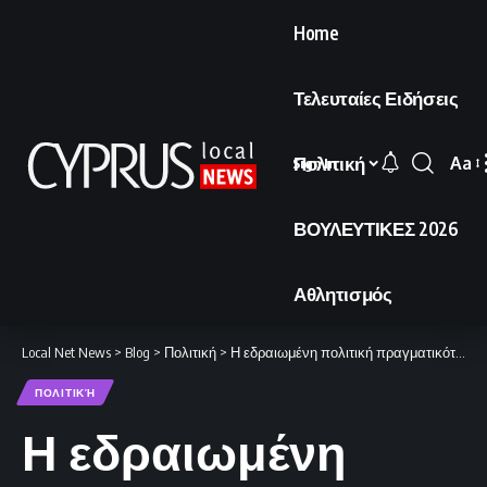
Home
Τελευταίες Ειδήσεις
Πολιτική
Aa
Sign In
Font
Resi
ΒΟΥΛΕΥΤΙΚΕΣ 2026
Αθλητισμός
Local Net News
>
Blog
>
Πολιτική
>
Η εδραιωμένη πολιτική πραγματικότητα του ΕΛΑΜ
ΠΟΛΙΤΙΚΉ
Η εδραιωμένη