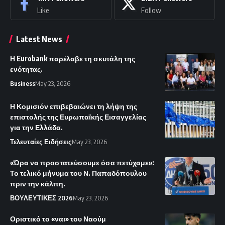
Like
Follow
Latest News
Η Eurobank παρέλαβε τη σκυτάλη της
ενότητας.
Business
May 23, 2026
Η Κομισιόν επιβεβαιώνει τη λήψη της
επιστολής της Ευρωπαϊκής Εισαγγελίας
για την Ελλάδα.
Τελευταίες Ειδήσεις
May 23, 2026
«Ώρα να προστατεύσουμε όσα πετύχαμε»:
Το τελικό μήνυμα του Ν. Παπαδόπουλου
πριν την κάλπη.
ΒΟΥΛΕΥΤΙΚΕΣ 2026
May 23, 2026
Οριστικό το «ναι» του Ναούμ