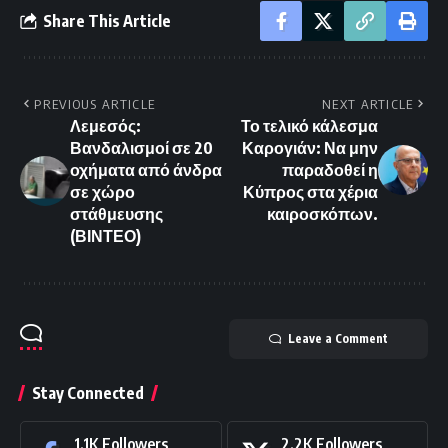
Share This Article
PREVIOUS ARTICLE
NEXT ARTICLE
Λεμεσός:
Το τελικό κάλεσμα
Βανδαλισμοί σε 20
Καρογιάν: Να μην
οχήματα από άνδρα
παραδοθεί η
σε χώρο
Κύπρος στα χέρια
στάθμευσης
καιροσκόπων.
(ΒΙΝΤΕΟ)
Leave a Comment
Stay Connected
1.1K
Followers
2.2K
Followers