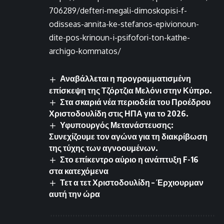
706289/defteri-megali-dimoskopisi-f-
odisseas-annita-ke-stefanos-epivionoun-
dite-pos-krinoun-i-psifofori-ton-kathe-
archigo-kommatos/
Αναβάλλεται η προγραμματισμένη
επίσκεψη της Τζόρτζια Μελόνι στην Κύπρο.
Στα σκαριά νέα περιοδεία του Προέδρου
Χριστοδουλίδη στις ΗΠΑ για το 2026.
Υφυπουργός Μετανάστευσης:
Συνεχίζουμε τον αγώνα για τη διακρίβωση
της τύχης των αγνοουμένων.
Στο επίκεντρο αύριο η ανάπτυξη F-16
στα κατεχόμενα
Τετ α τετ Χριστοδουλίδη – Έρχιουρμαν
αυτή την ώρα