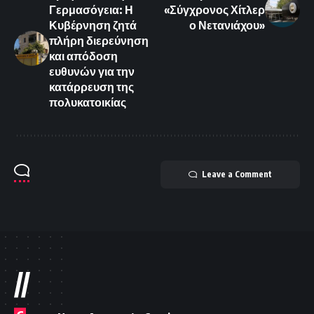
Γερμασόγεια: Η
«Σύγχρονος Χίτλερ
Κυβέρνηση ζητά
ο Νετανιάχου»
πλήρη διερεύνηση
και απόδοση
ευθυνών για την
κατάρρευση της
πολυκατοικίας
Leave a Comment
//