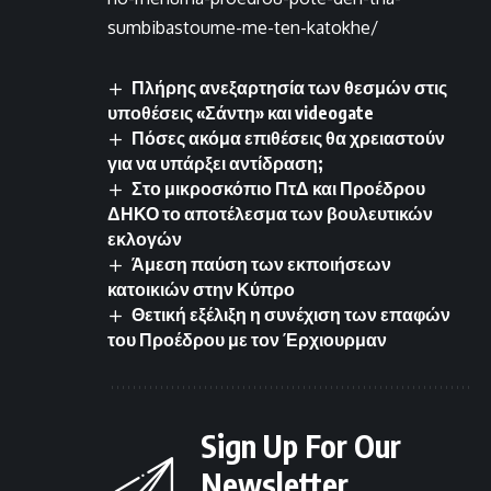
sumbibastoume-me-ten-katokhe/
Πλήρης ανεξαρτησία των θεσμών στις
υποθέσεις «Σάντη» και videogate
Πόσες ακόμα επιθέσεις θα χρειαστούν
για να υπάρξει αντίδραση;
Στο μικροσκόπιο ΠτΔ και Προέδρου
ΔΗΚΟ το αποτέλεσμα των βουλευτικών
εκλογών
Άμεση παύση των εκποιήσεων
κατοικιών στην Κύπρο
Θετική εξέλιξη η συνέχιση των επαφών
του Προέδρου με τον Έρχιουρμαν
Sign Up For Our
Newsletter