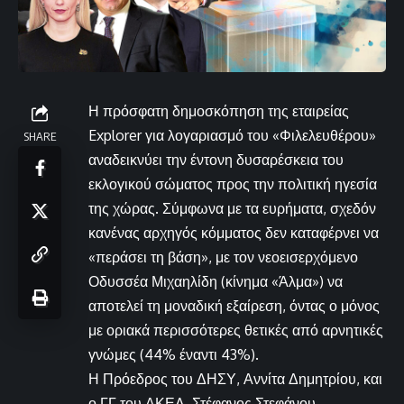
Η πρόσφατη δημοσκόπηση της εταιρείας
Explorer για λογαριασμό του «Φιλελευθέρου»
SHARE
αναδεικνύει την έντονη δυσαρέσκεια του
εκλογικού σώματος προς την πολιτική ηγεσία
της χώρας. Σύμφωνα με τα ευρήματα, σχεδόν
κανένας αρχηγός κόμματος δεν καταφέρνει να
«περάσει τη βάση», με τον νεοεισερχόμενο
Οδυσσέα Μιχαηλίδη (κίνημα «Άλμα») να
αποτελεί τη μοναδική εξαίρεση, όντας ο μόνος
με οριακά περισσότερες θετικές από αρνητικές
γνώμες (44% έναντι 43%).
Η Πρόεδρος του ΔΗΣΥ, Αννίτα Δημητρίου, και
ο ΓΓ του ΑΚΕΛ, Στέφανος Στεφάνου,