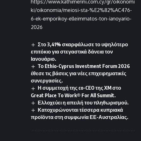
https://www.kathimerini.com.cy/gr/oikonomi
ki/oikonomia/meiosi-sta-%E2%82%AC476-
6-ek-emporikoy-elleimmatos-ton-ianoyario-
2026
Στο 3,41% σκαρφάλωσε το υψηλότερο
επιτόκιο για στεγαστικά δάνεια τον
Ιανουάριο.
Το Ethio-Cyprus Investment Forum 2026
έθεσε τις βάσεις για νέες επιχειρηματικές
συνεργασίες.
Η συμμετοχή της co-CEO της XM στο
Great Place To Work® For All Summit.
Ελλοχεύει η απειλή του πληθωρισμού.
Κατοχυρώνονται τέσσερα κυπριακά
προϊόντα στη συμφωνία ΕΕ-Αυστραλίας.