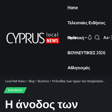
Home
Τελευταίες Ειδήσεις
Πολιτική
Aa
Sign In
Font
Resi
ΒΟΥΛΕΥΤΙΚΕΣ 2026
Αθλητισμός
Local Net News
>
Blog
>
Business
>
Η άνοδος των τιμών του πετρελαίου αποφέρει σημαντικά κέρδη.
BUSINESS
Η άνοδος των