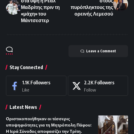
στα ύψη η Ρεάλ
στους
Μαδρίτης πριν τη
πυρόπληκτους της
«μάχη» του
ορεινής Λεμεσού
Μάντσεστερ
Leave a Comment
Stay Connected
1.1K
Followers
2.2K
Followers
Like
Follow
Latest News
Οριστικοποιήθηκαν οι τέσσερις
υποψηφιότητες για τη Μητρόπολη Πάφου:
Η Ιερά Σύνοδος αποφασίζει την Τρίτη.