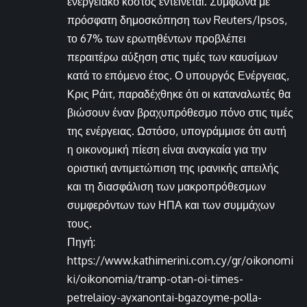
ενεργειακό κόστος εντείνεται. Σύμφωνα με
πρόσφατη δημοσκόπηση των Reuters/Ipsos,
το 67% των ερωτηθέντων προβλέπει
περαιτέρω αύξηση στις τιμές των καυσίμων
κατά το επόμενο έτος. Ο υπουργός Ενέργειας,
Κρις Ράιτ, παραδέχθηκε ότι οι καταναλωτές θα
βιώσουν έναν βραχυπρόθεσμο πόνο στις τιμές
της ενέργειας. Ωστόσο, υπογράμμισε ότι αυτή
η οικονομική πίεση είναι αναγκαία για την
οριστική αντιμετώπιση της ιρανικής απειλής
και τη διασφάλιση των μακροπρόθεσμων
συμφερόντων των ΗΠΑ και των συμμάχων
τους.
Πηγή:
https://www.kathimerini.com.cy/gr/oikonomi
ki/oikonomia/tramp-otan-oi-times-
petrelaioy-ayxanontai-bgazoyme-polla-