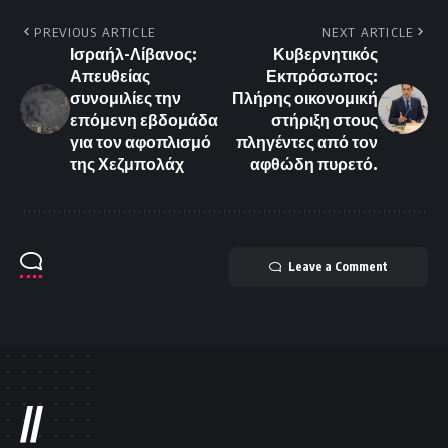
PREVIOUS ARTICLE
NEXT ARTICLE
Ισραήλ-Λίβανος:
Κυβερνητικός
Απευθείας
Εκπρόσωπος:
συνομιλίες την
Πλήρης οικονομική
επόμενη εβδομάδα
στήριξη στους
για τον αφοπλισμό
πληγέντες από τον
της Χεζμπολάχ
αφθώδη πυρετό.
Leave a Comment
//