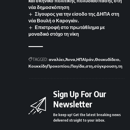
και σκηνικό πολιτικής πολυδιάσπασης στη
νέα δημοσκόπηση
Σίγουρος για την είσοδο της ΔΗΠΑ στη
νέα Βουλή ο Καρογιάν.
Επιστροφή στο πρωτάθλημα με
μοναδικό στόχο τη νίκη
TAGGED:
αναλύει
Άννα
ΗΠΑΙράν
Θουκυδίδειο
ΚουκκίδηΠροκοπίου
Παγίδα
στη
σύγκρουση
τη
Sign Up For Our
Newsletter
Be keep up! Get the latest breaking news
delivered straight to your inbox.