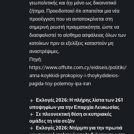
γεωπολιτικής και όχι μόνο ως δικοινοτικό
ζήτημα. Προειδοποιεί ότι απαιτείται μια νέα
προσέγγιση που να ανταποκρίνεται στη
σημερινή ρευστή πραγματικότητα, ώστε να
διασφαλιστεί το αίσθημα ασφάλειας όλων των
κατοίκων πριν οι εξελίξεις καταστούν μη
αναστρέψιμες.
Πηγή:
https://www.offsite.com.cy/eidiseis/politiki/
anna-koykkidi-prokopioy-i-thoykydideios-
pagida-toy-polemoy-ipa-iran
Εκλογές 2026: Η πλήρης λίστα των 261
υποψηφίων για την Επαρχία Λευκωσίας
Σε πλεονεκτική θέση οι κυπριακές
ομάδες τη νέα σεζόν
Εκλογές 2026: Ντέρμπι για την πρωτιά