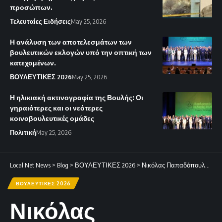
προσώπων.
Τελευταίες Ειδήσεις
May 25, 2026
Η ανάλυση των αποτελεσμάτων των
βουλευτικών εκλογών υπό την οπτική των
κατεχομένων.
ΒΟΥΛΕΥΤΙΚΕΣ 2026
May 25, 2026
Η ηλικιακή ακτινογραφία της Βουλής: Οι
γηραιότερες και οι νεότερες
κοινοβουλευτικές ομάδες
Πολιτική
May 25, 2026
Local Net News
>
Blog
>
ΒΟΥΛΕΥΤΙΚΕΣ 2026
>
Νικόλας Παπαδόπουλος για υπόθεση Σάντη: «Καθυστερεί αδικαιολόγητα το πόρισμα για την εγκυρότητα των καταγγελιών»
ΒΟΥΛΕΥΤΙΚΕΣ 2026
Νικόλας