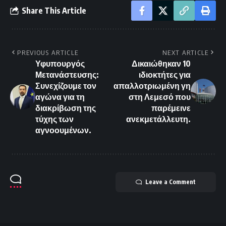
Share This Article
PREVIOUS ARTICLE
NEXT ARTICLE
Υφυπουργός
Δικαιώθηκαν 10
Μετανάστευσης:
ιδιοκτήτες για
Συνεχίζουμε τον
απαλλοτριωμένη γη
αγώνα για τη
στη Λεμεσό που
διακρίβωση της
παρέμεινε
τύχης των
ανεκμετάλλευτη.
αγνοουμένων.
Leave a Comment