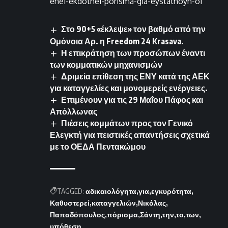
ehei-ekdothei-porisma-gia-eystathoyn-oi
Στο 90+5 «έκλεψε» τον βαθμό από την
Ομόνοια Αρ. η Freedom 24 Krasava.
Η επικράτηση των προσώπων έναντι
των κομματικών μηχανισμών
Δριμεία επίθεση της ΕΝΥ κατά της ΑΕΚ
για καταγγελίες και μονομερείς ενέργειες.
Επιμένουν για τις 29 Μαΐου Πάφος και
Απόλλωνας
Πιέσεις κομμάτων προς τον Γενικό
Ελεγκτή για πειστικές απαντήσεις σχετικά
με το ΟΕΔΑ Πεντακώμου
TAGGED:
αδικαιολόγητα
για
εγκυρότητα
Καθυστερεί
καταγγελιών
Νικόλας
Παπαδόπουλος
πόρισμα
Σάντη
την
το
των
υπόθεση