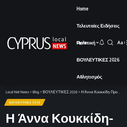
Home
Τελευταίες Ειδήσεις
Πολιτική
Aa
Sign In
Font
Resi
ΒΟΥΛΕΥΤΙΚΕΣ 2026
Αθλητισμός
Local Net News
>
Blog
>
ΒΟΥΛΕΥΤΙΚΕΣ 2026
>
Η Άννα Κουκκίδη-Προκοπίου αναλύει τη «Θουκυδίδειο Παγίδα» στη σύγκρουση ΗΠΑ-Ιράν.
ΒΟΥΛΕΥΤΙΚΕΣ 2026
Η Άννα Κουκκίδη-