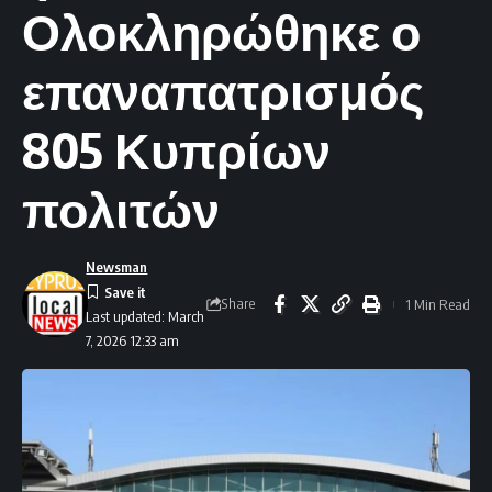
Ολοκληρώθηκε ο
επαναπατρισμός
805 Κυπρίων
πολιτών
Newsman
Share
1 Min Read
Last updated: March
7, 2026 12:33 am