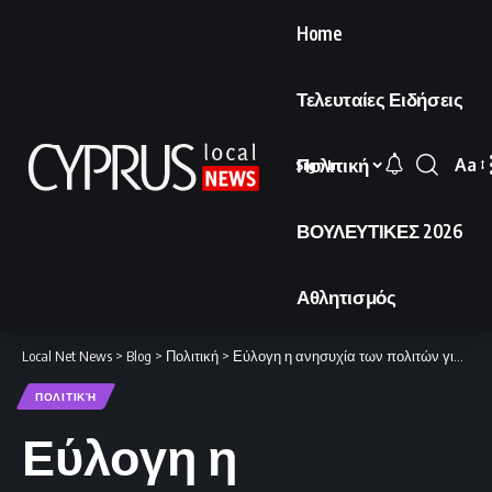
Home
Τελευταίες Ειδήσεις
Πολιτική
Aa
Sign In
Font
Resi
ΒΟΥΛΕΥΤΙΚΕΣ 2026
Αθλητισμός
Local Net News
>
Blog
>
Πολιτική
>
Εύλογη η ανησυχία των πολιτών για τις τρέχουσες εξελίξεις.
ΠΟΛΙΤΙΚΉ
Εύλογη η