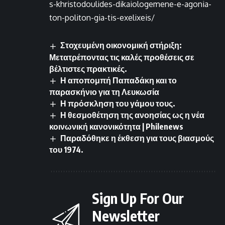
s-khristodoulides-dikaiologemene-e-agonia-
ton-politon-gia-tis-exelixeis/
Στοχευμένη οικονομική στήριξη:
Μετατρέποντας τις καλές προθέσεις σε
βέλτιστες πρακτικές.
Η αποπομπή Παπαδάκη και το
παρασκήνιο για τη Λευκωσία
Η πρόσκληση του γάμου τους.
Η θεσμοθέτηση της ανοησίας ως η νέα
κοινωνική κανονικότητα | Philenews
Παραδόθηκε η έκθεση για τους βιασμούς
του 1974.
Sign Up For Our
Newsletter