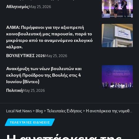
Αθλητισμός
May 25, 2026
ΑΛΜΑ: Περήφανοι για την αξιοπρεπή
κοινοβουλευτική μας παρουσία, παρά το
μικρότερο από το αναμενόμενο εκλογικό
«άλμα».
ΒΟΥΛΕΥΤΙΚΕΣ 2026
May 25, 2026
Ανακήρυξη των νέων βουλευτών και
εκλογή Προέδρου της Βουλής στις 4
Ιουνίου (Βίντεο)
Πολιτική
May 25, 2026
Local Net News
>
Blog
>
Τελευταίες Ειδήσεις
>
Η ανεπάρκεια της νομοθεσίας απέναντι στις διακρίσεις λόγω φύλου και εθνότητας.
ΤΕΛΕΥΤΑΊΕΣ ΕΙΔΉΣΕΙΣ