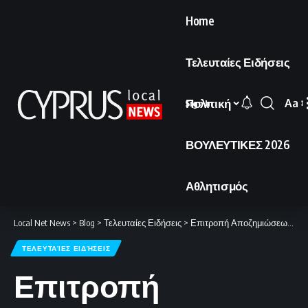
Home
Τελευταίες Ειδήσεις
Πολιτική
Aa
Sign In
Font
Resi
ΒΟΥΛΕΥΤΙΚΕΣ 2026
Αθλητισμός
Local Net News
>
Blog
>
Τελευταίες Ειδήσεις
>
Επιτροπή Αποζημιώσεων: Δριμεία καταδίκη των ενεργειών που οδηγούν στη διασπορά του αφθώδους πυρετού.
ΤΕΛΕΥΤΑΊΕΣ ΕΙΔΉΣΕΙΣ
Επιτροπή