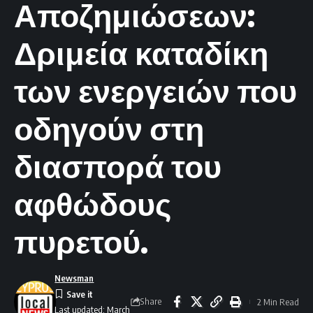
Αποζημιώσεων:
Δριμεία καταδίκη
των ενεργειών που
οδηγούν στη
διασπορά του
αφθώδους
πυρετού.
Newsman
Share
2 Min Read
Last updated: March