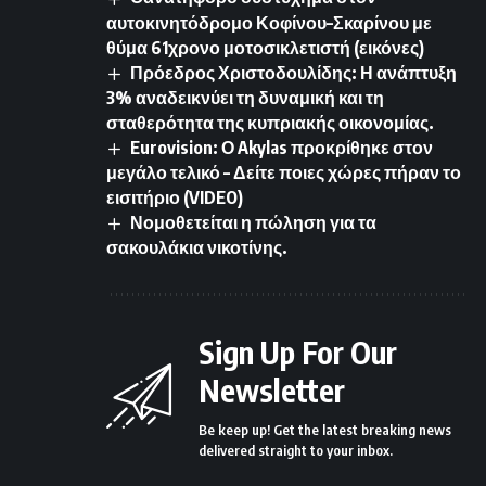
αυτοκινητόδρομο Κοφίνου–Σκαρίνου με
θύμα 61χρονο μοτοσικλετιστή (εικόνες)
Πρόεδρος Χριστοδουλίδης: Η ανάπτυξη
3% αναδεικνύει τη δυναμική και τη
σταθερότητα της κυπριακής οικονομίας.
Eurovision: Ο Akylas προκρίθηκε στον
μεγάλο τελικό – Δείτε ποιες χώρες πήραν το
εισιτήριο (VIDEO)
Νομοθετείται η πώληση για τα
σακουλάκια νικοτίνης.
Sign Up For Our
Newsletter
Be keep up! Get the latest breaking news
delivered straight to your inbox.