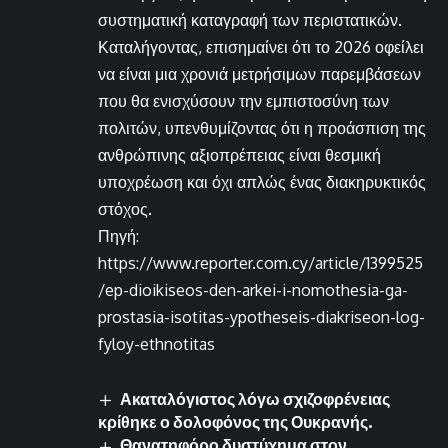
συστηματική καταγραφή των περιστατικών.
Καταλήγοντας, επισημαίνει ότι το 2026 οφείλει
να είναι μια χρονιά μετρήσιμων παρεμβάσεων
που θα ενισχύσουν την εμπιστοσύνη των
πολιτών, υπενθυμίζοντας ότι η προάσπιση της
ανθρώπινης αξιοπρέπειας είναι θεσμική
υποχρέωση και όχι απλώς ένας διακηρυκτικός
στόχος.
Πηγή:
https://www.reporter.com.cy/article/1399525
/ep-dioikiseos-den-arkei-i-nomothesia-ga-
prostasia-isotitas-ypotheseis-diakriseon-log-
fyloy-ethnotitas
Ακαταλόγιστος λόγω σχιζοφρένειας
κρίθηκε ο δολοφόνος της Ουκρανής.
Θανατηφόρο δυστύχημα στον