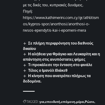
με τις δικές του, κυπριακές δυνάμεις.
Πηγή:
https://www.kathimerini.com.cy/gr/athlitism
os/kypros-spor/anorthosi/anorthosi-o-
rwsos-ependytis-kai-i-epomeni-mera
Σε πλήρη περιφρόνηση του διεθνούς
δικαίου
Η αλήθεια για Φράγκο και Λευκαρίτη και η
απάντηση στις ανυπόστατες φήμες
Τι προκάλεσε την ένταση στο φινάλε
Τέλος ο Ιμανόλ Ιδιάκεθ
Η κίνηση που ανατρέπει πλήρως τα
δεδομένα.
TAGGED:
για
επενδυτή
επόμενη
μέρα
Ρώσο