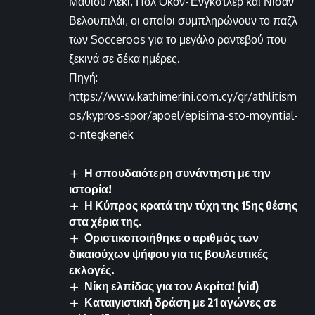
Μάθιου Λέκι, Πολ Όκον-Ένγκστλερ και Νίσαν
Βελουπιλάι, οι οποίοι συμπληρώνουν το παζλ
των Socceroos για το μεγάλο ραντεβού που
ξεκινά σε δέκα ημέρες.
Πηγή:
https://www.kathimerini.com.cy/gr/athlitism
os/kypros-spor/apoel/episima-sto-moyntial-
o-ntegkenek
Η σπουδαιότερη συνάντηση με την
ιστορία!
Η Κύπρος κρατά την τύχη της 15ης θέσης
στα χέρια της.
Οριστικοποιήθηκε ο αριθμός των
δικαιούχων ψήφου για τις βουλευτικές
εκλογές.
Νίκη ελπίδας για τον Ακρίτα! (vid)
Καταιγιστική δράση με 21 αγώνες σε