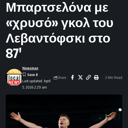
Μπαρτσελόνα με
«χρυσό» γκολ του
Λεβαντόφσκι στο
87′
Newsman
Share
2 Min Read
Last updated: April
5, 2026 2:29 am