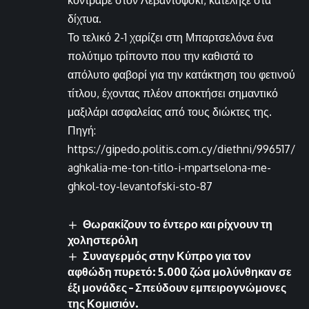
κόντραρε στον Λεβαντόφσκι, κατέληξε στα
δίχτυα.
Το τελικό 2-1 χαρίζει στη Μπαρτσελόνα ένα
πολύτιμο τρίποντο που την καθιστά το
απόλυτο φαβορί για την κατάκτηση του φετινού
τίτλου, έχοντας πλέον αποκτήσει σημαντικό
μαξιλάρι ασφαλείας από τους διώκτες της.
Πηγή:
https://gipedo.politis.com.cy/diethni/996517/
aghkalia-me-ton-titlo-i-mpartselona-me-
ghkol-toy-levantofski-sto-87
Θωρακίζουν το έντερο και ρίχνουν τη
χοληστερόλη
Συναγερμός στην Κύπρο για τον
αφθώδη πυρετό: 5.000 ζώα μολύνθηκαν σε
έξι μονάδες – Σπεύδουν εμπειρογνώμονες
της Κομισιόν.