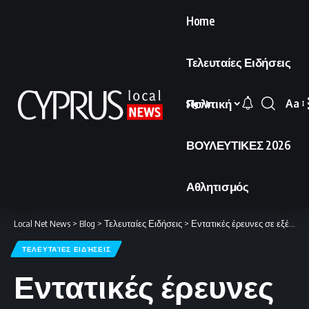
Home
Τελευταίες Ειδήσεις
Πολιτική
Aa
Sign In
Font
Resi
ΒΟΥΛΕΥΤΙΚΕΣ 2026
Αθλητισμός
Local Net News
>
Blog
>
Τελευταίες Ειδήσεις
>
Εντατικές έρευνες σε εξέλιξη για τον εντοπισμό του Αμερικανού πιλότου
ΤΕΛΕΥΤΑΊΕΣ ΕΙΔΉΣΕΙΣ
Εντατικές έρευνες