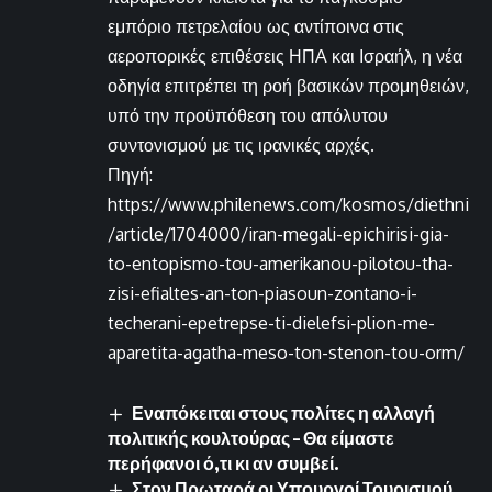
εμπόριο πετρελαίου ως αντίποινα στις
αεροπορικές επιθέσεις ΗΠΑ και Ισραήλ, η νέα
οδηγία επιτρέπει τη ροή βασικών προμηθειών,
υπό την προϋπόθεση του απόλυτου
συντονισμού με τις ιρανικές αρχές.
Πηγή:
https://www.philenews.com/kosmos/diethni
/article/1704000/iran-megali-epichirisi-gia-
to-entopismo-tou-amerikanou-pilotou-tha-
zisi-efialtes-an-ton-piasoun-zontano-i-
techerani-epetrepse-ti-dielefsi-plion-me-
aparetita-agatha-meso-ton-stenon-tou-orm/
Εναπόκειται στους πολίτες η αλλαγή
πολιτικής κουλτούρας – Θα είμαστε
περήφανοι ό,τι κι αν συμβεί.
Στον Πρωταρά οι Υπουργοί Τουρισμού