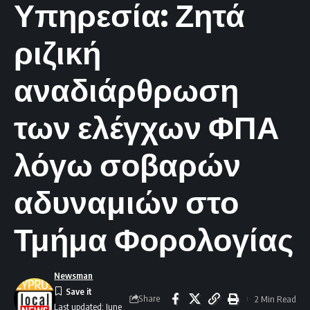
Υπηρεσία: Ζητά
ριζική
αναδιάρθρωση
των ελέγχων ΦΠΑ
λόγω σοβαρών
αδυναμιών στο
Τμήμα Φορολογίας
Newsman
Share
2 Min Read
Last updated: June