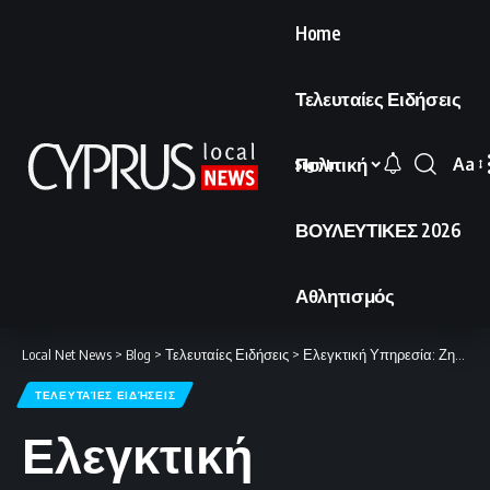
Home
Τελευταίες Ειδήσεις
Πολιτική
Aa
Sign In
Font
Resi
ΒΟΥΛΕΥΤΙΚΕΣ 2026
Αθλητισμός
Local Net News
>
Blog
>
Τελευταίες Ειδήσεις
>
Ελεγκτική Υπηρεσία: Ζητά ριζική αναδιάρθρωση των ελέγχων ΦΠΑ λόγω σοβαρών αδυναμιών στο Τμήμα Φορολογίας
ΤΕΛΕΥΤΑΊΕΣ ΕΙΔΉΣΕΙΣ
Ελεγκτική