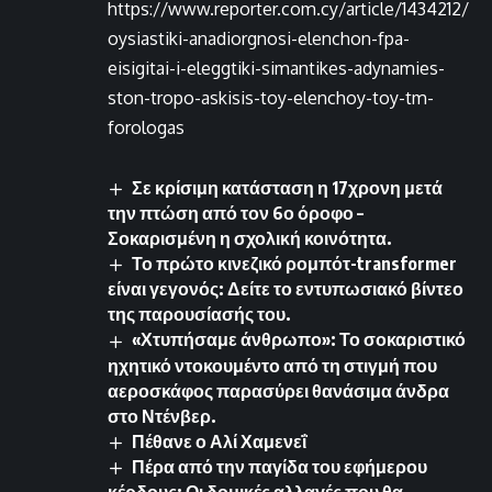
https://www.reporter.com.cy/article/1434212/
oysiastiki-anadiorgnosi-elenchon-fpa-
eisigitai-i-eleggtiki-simantikes-adynamies-
ston-tropo-askisis-toy-elenchoy-toy-tm-
forologas
Σε κρίσιμη κατάσταση η 17χρονη μετά
την πτώση από τον 6ο όροφο –
Σοκαρισμένη η σχολική κοινότητα.
Το πρώτο κινεζικό ρομπότ-transformer
είναι γεγονός: Δείτε το εντυπωσιακό βίντεο
της παρουσίασής του.
«Χτυπήσαμε άνθρωπο»: Το σοκαριστικό
ηχητικό ντοκουμέντο από τη στιγμή που
αεροσκάφος παρασύρει θανάσιμα άνδρα
στο Ντένβερ.
Πέθανε ο Αλί Χαμενεΐ
Πέρα από την παγίδα του εφήμερου
κέρδους: Οι δομικές αλλαγές που θα