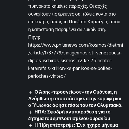
πυκνοκατοικημένες περιοχές. Οι αρχές
συνεχίζουν τις έρευνες σε πόλεις κοντά στο
επίκεντρο, όπως το Πουέρτο Καμπέγιο, όπου
η κατάσταση παραμένει αδιευκρίνιστη.
Πηγή:
https://www.philenews.com/kosmos/diethni
/article/1737779/sinagermos-sti-venezouela-
diplos-ischiros-sismos-72-ke-75-richter-
katarrefsis-ktirion-ke-panikos-se-polles-
perioches-vinteo/
Ο Άρης «προσγείωσε» την Ομόνοια, η
Ανόρθωση αποσπάστηκε στην κορυφή και
ο Ύψωνας άφησε πίσω του τον Ολυμπιακό.
ΗΠΑ: Σφοδρή αντιπαράθεση για το
ζήτημα του εμπλουτισμένου ουρανίου
Η Ήβη επέστρεψε: Ένα ηχηρό μήνυμα