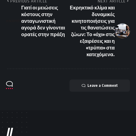
PREVIOUS ARTICLE
NEXT ARTICLE
Γιατί οι μειώσεις
Εκρηκτικό κλίμα και
κόστους στην
δυναμικές
ανταγωνιστική
κινητοποιήσεις για
αγορά δεν γίνονται
τις θανατώσεις
ορατές στην πράξη
ζώων: Το «όχι» στις
εξαιρέσεις και η
«τρύπα» στα
κατεχόμενα.
Leave a Comment
//