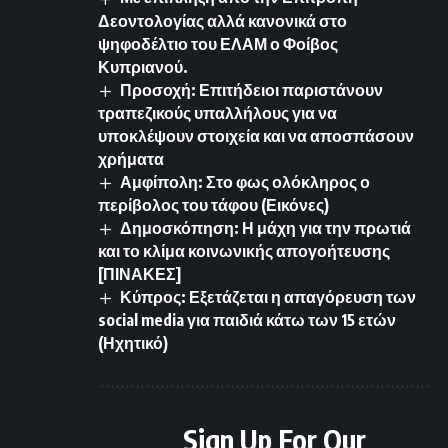
Δεοντολογίας αλλά κανονικά στο
ψηφοδέλτιο του ΕΛΑΜ ο Φοίβος
Κυπριανού.
Προσοχή: Επιτήδειοι παριστάνουν
τραπεζικούς υπαλλήλους για να
υποκλέψουν στοιχεία και να αποσπάσουν
χρήματα
Αμφίπολη: Στο φως ολόκληρος ο
περίβολος του τάφου (Εικόνες)
Δημοσκόπηση: Η μάχη για την πρωτιά
και το κλίμα κοινωνικής απογοήτευσης
[ΠΙΝΑΚΕΣ]
Κύπρος: Εξετάζεται η απαγόρευση των
social media για παιδιά κάτω των 15 ετών
(Ηχητικό)
Sign Up For Our