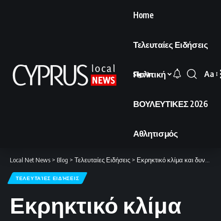
Home
Τελευταίες Ειδήσεις
Πολιτική
Aa
Sign In
Font
Resi
ΒΟΥΛΕΥΤΙΚΕΣ 2026
Αθλητισμός
Local Net News
>
Blog
>
Τελευταίες Ειδήσεις
>
Εκρηκτικό κλίμα και δυναμικές κινητοποιήσεις για τις θανατώσεις ζώων: Το «όχι» στις εξαιρέσεις και η «τρύπα» στα κατεχόμενα.
ΤΕΛΕΥΤΑΊΕΣ ΕΙΔΉΣΕΙΣ
Εκρηκτικό κλίμα