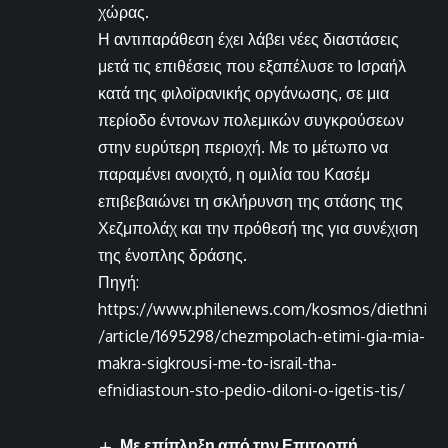
χώρας.
Η αντιπαράθεση έχει λάβει νέες διαστάσεις
μετά τις επιθέσεις που εξαπέλυσε το Ισραήλ
κατά της φιλοϊρανικής οργάνωσης, σε μια
περίοδο έντονων πολεμικών συγκρούσεων
στην ευρύτερη περιοχή. Με το μέτωπο να
παραμένει ανοιχτό, η ομιλία του Κασέμ
επιβεβαιώνει τη σκλήρυνση της στάσης της
Χεζμπολάχ και την πρόθεσή της για συνέχιση
της ένοπλης δράσης.
Πηγή:
https://www.philenews.com/kosmos/diethni
/article/1695298/chezmpolach-etimi-gia-mia-
makra-sigkrousi-me-to-israil-tha-
efnidiastoun-sto-pedio-diloni-o-igetis-tis/
Με επίπληξη από την Επιτροπή