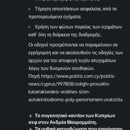
Τήρηση αποστάσεων ασφαλείας από τα
προπορευόμενα οχήματα.
Χρήση των φώτων πορείας των οχημάτων
καθ’ όλη τη διάρκεια της διαδρομής.
Οι οδηγοί προτρέπονται να παραμείνουν σε
εγρήγορση και να ακολουθούν τις οδηγίες των
αρχών για την αποφυγή τυχόν ατυχημάτων
λόγω των δυσμενών συνθηκών.
Πηγή: https://www.politis.com.cy/politis-
news/cyprus/997808/odighi-prosokhi-
katarraktwdeis-vrokhes-ston-
autokinitodromo-poly-periorismeni-oratotita
Το συγκινητικό «αντίο» των Κυπρίων
σεφ στον Ανδρέα Μαυρομμάτη.
Τα μυθικά κατορθώματα που σφράγισαν