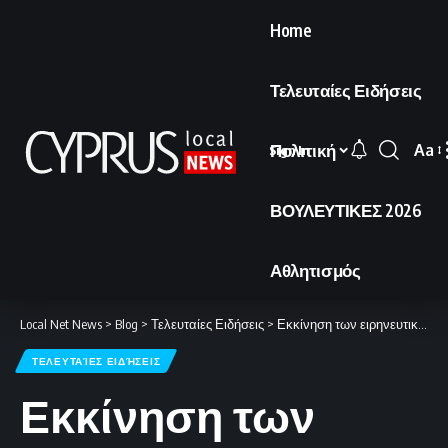
Home
Τελευταίες Ειδήσεις
Πολιτική
Aa
Sign In
Font
Resi
ΒΟΥΛΕΥΤΙΚΕΣ 2026
Αθλητισμός
Local Net News
>
Blog
>
Τελευταίες Ειδήσεις
>
Εκκίνηση των ειρηνευτικών διαπραγματεύσεων στο Πακιστάν
ΤΕΛΕΥΤΑΊΕΣ ΕΙΔΉΣΕΙΣ
Εκκίνηση των