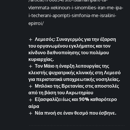
vlemmata-xekinoun-i-sinomilies-iran-me-ipa-
i-techerani-aporripti-simfonia-me-israilini-
epirroi/
Λεμεσός: Συναγερμός για την έξαρση
του οργανωμένου εγκλήματος και τον
κίνδυνο διεθνοποίησης του πολέμου
κυριαρχίας.
Τον Μάιο η έναρξη λειτουργίας της
κλειστής ψυχιατρικής κλινικής στη Λεμεσό
για περιστατικά υποχρεωτικής νοσηλείας.
Μπλόκο της Βρετανίας στις αποστολές
από τη βάση του Ακρωτηρίου
Εξασφαλίζει έως και 90% καθαρότερο
αέρα
Νέα πνοή σε έναν θεσμό που έσβηνε.